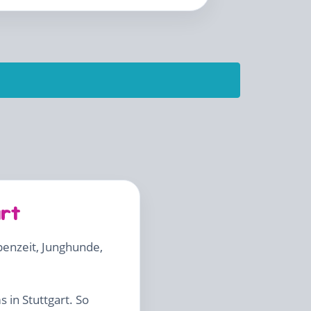
rt
penzeit, Junghunde,
in Stuttgart. So