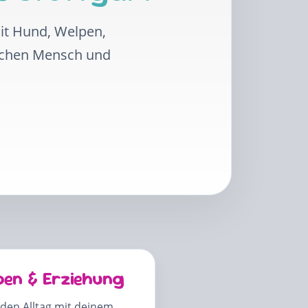
mit Hund, Welpen,
schen Mensch und
pen & Erziehung
 den Alltag mit deinem