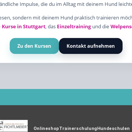
dliche Impulse, die du im Alltag mit deinem Hund leich
esen, sondern mit deinem Hund praktisch trainieren möcht
e
Kurse in Stuttgart
, das
Einzeltraining
und die
Welpens
Zu den Kursen
Kontakt aufnehmen
Onlineshop
Trainerschulung
Hundeschulen