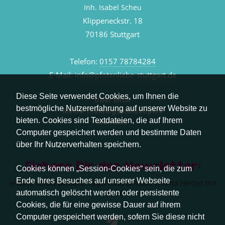
Inh. Isabel Scheu
Klippeneckstr. 18
70186 Stuttgart
Telefon:
0157 78784284
E-Mail:
info@pfotenliebe-stuttgart.de
Diese Seite verwendet Cookies, um Ihnen die
Über mich
bestmögliche Nutzererfahrung auf unserer Website zu
Meine Trainingsphilosophie
bieten. Cookies sind Textdateien, die auf Ihrem
Kontakt
Computer gespeichert werden und bestimmte Daten
über Ihr Nutzerverhalten speichern.
Sichere Dir den Newsletter:
Cookies können „Session-Cookies“ sein, die zum
Ende Ihres Besuches auf unserer Webseite
erhalte sofort aktuelle Tipps rund um das Thema Herbst mit
Hund.
automatisch gelöscht werden oder persistente
Cookies, die für eine gewisse Dauer auf ihrem
Computer gespeichert werden, sofern Sie diese nicht