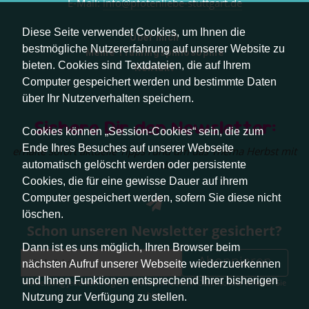
E-Mail:
info@pfotenliebe-stuttgart.de
Diese Seite verwendet Cookies, um Ihnen die
Über mich
bestmögliche Nutzererfahrung auf unserer Website zu
Meine Trainingsphilosophie
bieten. Cookies sind Textdateien, die auf Ihrem
Kontakt
Computer gespeichert werden und bestimmte Daten
über Ihr Nutzerverhalten speichern.
Sichere Dir den Newsletter:
Cookies können „Session-Cookies“ sein, die zum
Ende Ihres Besuches auf unserer Webseite
erhalte sofort aktuelle Tipps rund um das Thema Herbst mit
Hund.
automatisch gelöscht werden oder persistente
Cookies, die für eine gewisse Dauer auf ihrem
Computer gespeichert werden, sofern Sie diese nicht
löschen.
Schon unseren Newsletter gesichert?
Dann ist es uns möglich, Ihren Browser beim
Abonnieren
nächsten Aufruf unserer Webseite wiederzuerkennen
und Ihnen Funktionen entsprechend Ihrer bisherigen
Abmeldung jederzeit möglich. Weitere Infos zum Datenschutz erhalten Sie
hier
.
Nutzung zur Verfügung zu stellen.