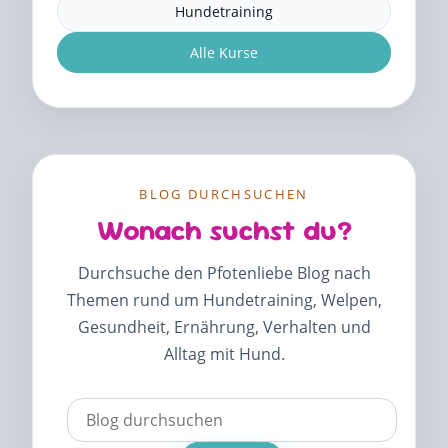
Hundetraining
Alle Kurse
BLOG DURCHSUCHEN
Wonach suchst du?
Durchsuche den Pfotenliebe Blog nach
Themen rund um Hundetraining, Welpen,
Gesundheit, Ernährung, Verhalten und
Alltag mit Hund.
Verwende
die
Pfeile
nach