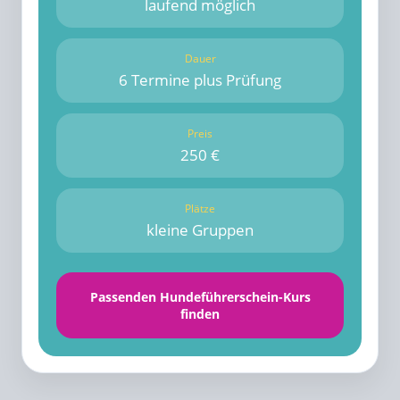
laufend möglich
Dauer
6 Termine plus Prüfung
Preis
250 €
Plätze
kleine Gruppen
Passenden Hundeführerschein-Kurs
finden