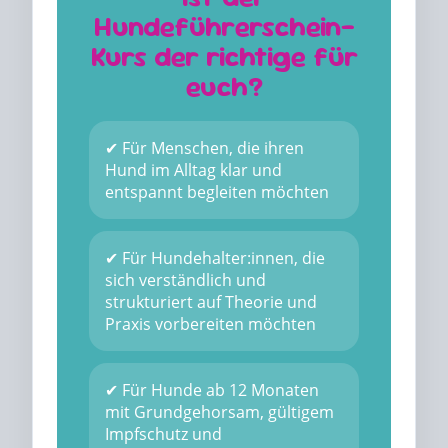
Hundeführerschein-
Kurs der richtige für
euch?
✔ Für Menschen, die ihren
Hund im Alltag klar und
entspannt begleiten möchten
✔ Für Hundehalter:innen, die
sich verständlich und
strukturiert auf Theorie und
Praxis vorbereiten möchten
✔ Für Hunde ab 12 Monaten
mit Grundgehorsam, gültigem
Impfschutz und