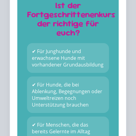
Ist der
Fortgeschrittenenkurs
der richtige für
euch?
✔ Für Junghunde und
erwachsene Hunde mit
vorhandener Grundausbildung
✔ Für Hunde, die bei
Ablenkung, Begegnungen oder
Umweltreizen noch
Unterstützung brauchen
✔ Für Menschen, die das
bereits Gelernte im Alltag