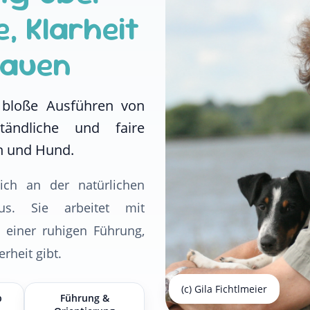
, Klarheit
rauen
s bloße Ausführen von
tändliche und faire
 und Hund.
sich an der natürlichen
s. Sie arbeitet mit
 einer ruhigen Führung,
rheit gibt.
(c) Gila Fichtlmeier
p
Führung &