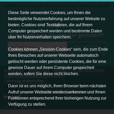
erhalte sofort aktuelle Tipps rund um das Thema Herbst mit
Hund.
Diese Seite verwendet Cookies, um Ihnen die
bestmögliche Nutzererfahrung auf unserer Website zu
bieten. Cookies sind Textdateien, die auf Ihrem
Computer gespeichert werden und bestimmte Daten
Schon unseren Newsletter gesichert?
über Ihr Nutzerverhalten speichern.
Abonnieren
Cookies können „Session-Cookies“ sein, die zum Ende
Abmeldung jederzeit möglich. Weitere Infos zum Datenschutz erhalten Sie
Ihres Besuches auf unserer Webseite automatisch
hier
.
gelöscht werden oder persistente Cookies, die für eine
gewisse Dauer auf ihrem Computer gespeichert
Impressum
|
Datenschutz
|
Erklärung zur Barrierefreiheit
|
werden, sofern Sie diese nicht löschen.
Allgemeine Geschäftsbedingungen
|
Vertrag widerrufen
Dann ist es uns möglich, Ihren Browser beim nächsten
2026 © Pfotenliebe Stuttgart. Alle Rechte vorbehalten.
Unterstützt durch die
Software für Hundeschulen
von
Aufruf unserer Webseite wiederzuerkennen und Ihnen
®
kutego
.
Funktionen entsprechend Ihrer bisherigen Nutzung zur
Verfügung zu stellen.