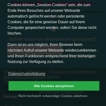
Sichere Dir den Newsletter:
Cookies können „Session-Cookies“ sein, die zum
Ende Ihres Besuches auf unserer Webseite
erhalte sofort aktuelle Tipps rund um das Thema Herbst mit
Hund.
automatisch gelöscht werden oder persistente
Cookies, die für eine gewisse Dauer auf ihrem
Computer gespeichert werden, sofern Sie diese nicht
löschen.
Schon unseren Newsletter gesichert?
Dann ist es uns möglich, Ihren Browser beim
Abonnieren
nächsten Aufruf unserer Webseite wiederzuerkennen
und Ihnen Funktionen entsprechend Ihrer bisherigen
Abmeldung jederzeit möglich. Weitere Infos zum Datenschutz erhalten Sie
hier
.
Nutzung zur Verfügung zu stellen.
Impressum
|
Datenschutz
|
Erklärung zur Barrierefreiheit
|
Datenschutzerklärung
Allgemeine Geschäftsbedingungen
|
Vertrag widerrufen
Alle Cookies akzeptieren
2026 © Pfotenliebe Stuttgart. Alle Rechte vorbehalten.
Unterstützt durch die
Software für Hundeschulen
von
®
kutego
Nicht technisch notwendige Cookies ablehnen
.