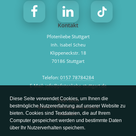
Kontakt
Pfotenliebe Stuttgart
Inh. Isabel Scheu
Klippeneckstr. 18
70186 Stuttgart
Telefon:
0157 78784284
E-Mail:
info@pfotenliebe-stuttgart.de
Diese Seite verwendet Cookies, um Ihnen die
Über mich
bestmögliche Nutzererfahrung auf unserer Website zu
Meine Trainingsphilosophie
bieten. Cookies sind Textdateien, die auf Ihrem
Kontakt
Computer gespeichert werden und bestimmte Daten
über Ihr Nutzerverhalten speichern.