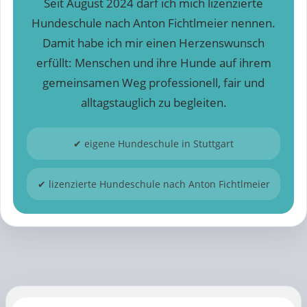
Seit August 2024 darf ich mich lizenzierte
Hundeschule nach Anton Fichtlmeier nennen.
Damit habe ich mir einen Herzenswunsch
erfüllt: Menschen und ihre Hunde auf ihrem
gemeinsamen Weg professionell, fair und
alltagstauglich zu begleiten.
✔ eigene Hundeschule in Stuttgart
✔ lizenzierte Hundeschule nach Anton Fichtlmeier