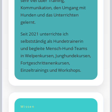
sehr viel über Training,
Kommunikation, den Umgang mit
Hunden und das Unterrichten
gelernt.
Seit 2021 unterrichte ich
selbstständig als Hundetrainerin
und begleite Mensch-Hund-Teams
in Welpenkursen, Junghundekursen,
Fortgeschrittenenkursen,
Einzeltrainings und Workshops.
Wissen