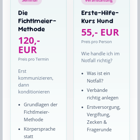
Seminar
Veranstaltung
Die
Erste-Hilfe-
Fichtlmeier-
Kurs Hund
Methode
55,- EUR
120,-
Preis pro Person
EUR
Wie handle ich im
Preis pro Termin
Notfall richtig?
Erst
Was ist ein
kommunizieren,
Notfall?
dann
Verbände
konditionieren
richtig anlegen
Grundlagen der
Erstversorgung,
Fichtlmeier-
Vergiftung,
Methode
Zecken &
Körpersprache
Fragerunde
statt