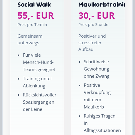
Social Walk
Maulkorbtraining
55,- EUR
30,- EUR
Preis pro Termin
Preis pro Stunde
Gemeinsam
Positiver und
unterwegs
stressfreier
Aufbau
Für viele
Schrittweise
Mensch-Hund-
Gewöhnung
Teams geeignet
ohne Zwang
Training unter
Positive
Ablenkung
Verknüpfung
Rücksichtsvoller
mit dem
Spaziergang an
Maulkorb
der Leine
Ruhiges Tragen
in
Alltagssituationen