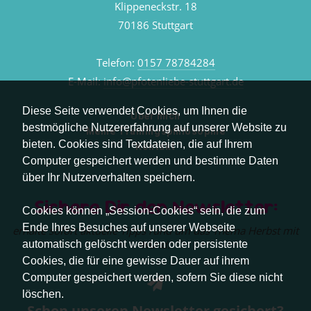
Klippeneckstr. 18
70186 Stuttgart
Telefon:
0157 78784284
E-Mail:
info@pfotenliebe-stuttgart.de
Diese Seite verwendet Cookies, um Ihnen die
Über mich
bestmögliche Nutzererfahrung auf unserer Website zu
Meine Trainingsphilosophie
bieten. Cookies sind Textdateien, die auf Ihrem
Kontakt
Computer gespeichert werden und bestimmte Daten
über Ihr Nutzerverhalten speichern.
Sichere Dir den Newsletter:
Cookies können „Session-Cookies“ sein, die zum
Ende Ihres Besuches auf unserer Webseite
erhalte sofort aktuelle Tipps rund um das Thema Herbst mit
Hund.
automatisch gelöscht werden oder persistente
Cookies, die für eine gewisse Dauer auf ihrem
Computer gespeichert werden, sofern Sie diese nicht
löschen.
Schon unseren Newsletter gesichert?