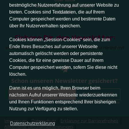
Über mich
bestmögliche Nutzererfahrung auf unserer Website zu
Meine Trainingsphilosophie
bieten. Cookies sind Textdateien, die auf Ihrem
Kontakt
Computer gespeichert werden und bestimmte Daten
über Ihr Nutzerverhalten speichern.
Sichere Dir den Newsletter:
Cookies können „Session-Cookies“ sein, die zum
Ende Ihres Besuches auf unserer Webseite
erhalte sofort aktuelle Tipps rund um das Thema Herbst mit
Hund.
automatisch gelöscht werden oder persistente
Cookies, die für eine gewisse Dauer auf ihrem
Computer gespeichert werden, sofern Sie diese nicht
löschen.
Schon unseren Newsletter gesichert?
Dann ist es uns möglich, Ihren Browser beim
Abonnieren
nächsten Aufruf unserer Webseite wiederzuerkennen
und Ihnen Funktionen entsprechend Ihrer bisherigen
Abmeldung jederzeit möglich. Weitere Infos zum Datenschutz erhalten Sie
hier
.
Nutzung zur Verfügung zu stellen.
Impressum
|
Datenschutz
|
Erklärung zur Barrierefreiheit
|
Datenschutzerklärung
Allgemeine Geschäftsbedingungen
|