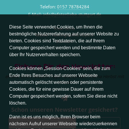
Telefon:
0157 78784284
E-Mail:
info@pfotenliebe-stuttgart.de
Diese Seite verwendet Cookies, um Ihnen die
Über mich
bestmögliche Nutzererfahrung auf unserer Website zu
Meine Trainingsphilosophie
bieten. Cookies sind Textdateien, die auf Ihrem
Kontakt
Computer gespeichert werden und bestimmte Daten
über Ihr Nutzerverhalten speichern.
Sichere Dir den Newsletter:
Cookies können „Session-Cookies“ sein, die zum
Ende Ihres Besuches auf unserer Webseite
erhalte sofort aktuelle Tipps rund um das Thema Herbst mit
Hund.
automatisch gelöscht werden oder persistente
Cookies, die für eine gewisse Dauer auf ihrem
Computer gespeichert werden, sofern Sie diese nicht
löschen.
Schon unseren Newsletter gesichert?
Dann ist es uns möglich, Ihren Browser beim
Abonnieren
nächsten Aufruf unserer Webseite wiederzuerkennen