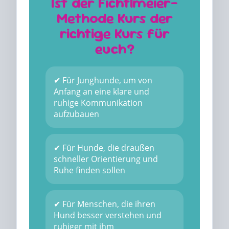
Ist der Fichtlmeier-
Methode Kurs der
richtige Kurs für
euch?
✔ Für Junghunde, um von
Anfang an eine klare und
ruhige Kommunikation
aufzubauen
✔ Für Hunde, die draußen
schneller Orientierung und
Ruhe finden sollen
✔ Für Menschen, die ihren
Hund besser verstehen und
ruhiger mit ihm