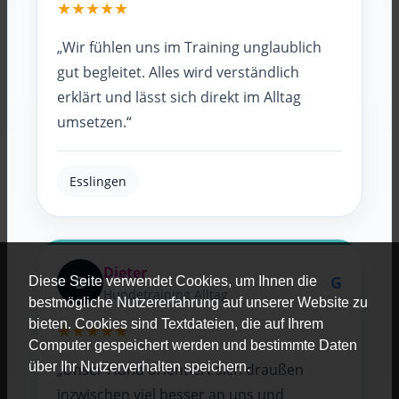
★★★★★
„Wir fühlen uns im Training unglaublich
gut begleitet. Alles wird verständlich
erklärt und lässt sich direkt im Alltag
umsetzen.“
Esslingen
Dieter
D
G
Diese Seite verwendet Cookies, um Ihnen die
Hundetraining Alltag
bestmögliche Nutzererfahrung auf unserer Website zu
bieten. Cookies sind Textdateien, die auf Ihrem
★★★★★
Computer gespeichert werden und bestimmte Daten
über Ihr Nutzerverhalten speichern.
„Unser Hund orientiert sich draußen
inzwischen viel besser an uns und