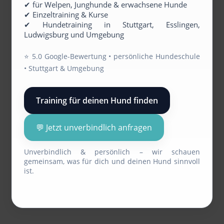
✔ für Welpen, Junghunde & erwachsene Hunde
✔ Einzeltraining & Kurse
✔ Hundetraining in Stuttgart, Esslingen,
Ludwigsburg und Umgebung
⭐️ 5.0 Google-Bewertung • persönliche Hundeschule
• Stuttgart & Umgebung
Training für deinen Hund finden
💬 Jetzt unverbindlich anfragen
Unverbindlich & persönlich – wir schauen
gemeinsam, was für dich und deinen Hund sinnvoll
ist.