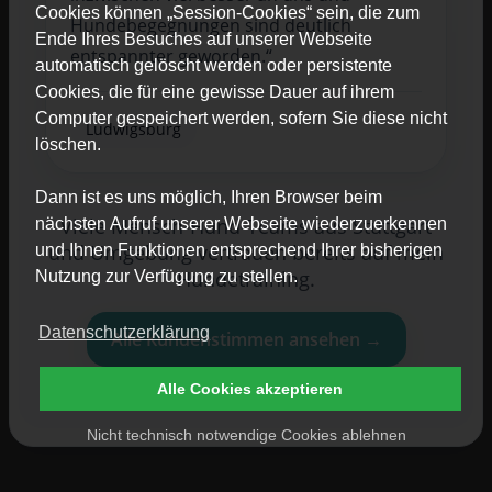
Cookies können „Session-Cookies“ sein, die zum
Hundebegegnungen sind deutlich
Ende Ihres Besuches auf unserer Webseite
entspannter geworden.“
automatisch gelöscht werden oder persistente
Cookies, die für eine gewisse Dauer auf ihrem
Computer gespeichert werden, sofern Sie diese nicht
Ludwigsburg
löschen.
Dann ist es uns möglich, Ihren Browser beim
Viele Mensch-Hund-Teams aus Stuttgart
nächsten Aufruf unserer Webseite wiederzuerkennen
und Umgebung vertrauen bereits auf mein
und Ihnen Funktionen entsprechend Ihrer bisherigen
Hundetraining.
Nutzung zur Verfügung zu stellen.
Datenschutzerklärung
Alle Kundenstimmen ansehen →
Alle Cookies akzeptieren
Nicht technisch notwendige Cookies ablehnen