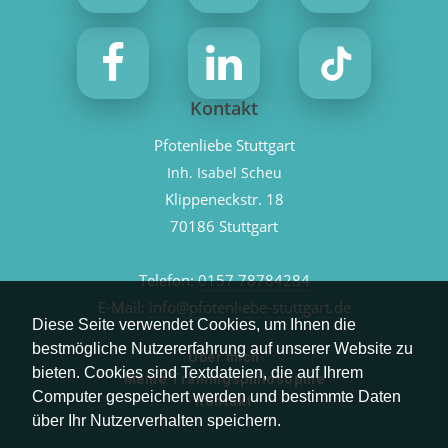
Kontakt
Pfotenliebe Stuttgart
Inh. Isabel Scheu
Klippeneckstr. 18
70186 Stuttgart
Telefon:
0157 78784284
E-Mail:
info@pfotenliebe-stuttgart.de
Diese Seite verwendet Cookies, um Ihnen die
bestmögliche Nutzererfahrung auf unserer Website zu
Über mich
bieten. Cookies sind Textdateien, die auf Ihrem
Meine Trainingsphilosophie
Computer gespeichert werden und bestimmte Daten
Kontakt
über Ihr Nutzerverhalten speichern.