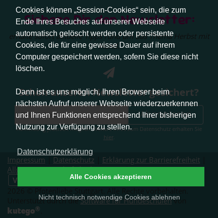
Cookies können „Session-Cookies“ sein, die zum
Sichere Dir den Newsletter:
Ende Ihres Besuches auf unserer Webseite
automatisch gelöscht werden oder persistente
erhalte sofort aktuelle Tipps rund um das Thema Herbst mit
Cookies, die für eine gewisse Dauer auf ihrem
Hund.
Computer gespeichert werden, sofern Sie diese nicht
löschen.
Schon unseren Newsletter gesichert?
Dann ist es uns möglich, Ihren Browser beim
nächsten Aufruf unserer Webseite wiederzuerkennen
Abonnieren
und Ihnen Funktionen entsprechend Ihrer bisherigen
Nutzung zur Verfügung zu stellen.
Abmeldung jederzeit möglich. Weitere Infos zum Datenschutz erhalten Sie
hier
.
Datenschutzerklärung
Impressum
|
Datenschutz
|
Erklärung zur Barrierefreiheit
|
Allgemeine Geschäftsbedingungen
|
Alle Cookies akzeptieren
Vertrag widerrufen
2026 © Pfotenliebe Stuttgart. Alle Rechte vorbehalten.
Nicht technisch notwendige Cookies ablehnen
Unterstützt durch die
Software für Hundeschulen
von
®
kutego
.