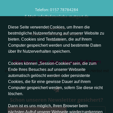
Telefon:
0157 78784284
E-Mail:
info@pfotenliebe-stuttgart.de
Diese Seite verwendet Cookies, um Ihnen die
Über mich
bestmögliche Nutzererfahrung auf unserer Website zu
Meine Trainingsphilosophie
bieten. Cookies sind Textdateien, die auf Ihrem
Kontakt
Computer gespeichert werden und bestimmte Daten
über Ihr Nutzerverhalten speichern.
Sichere Dir den Newsletter:
Cookies können „Session-Cookies“ sein, die zum
Ende Ihres Besuches auf unserer Webseite
erhalte sofort aktuelle Tipps rund um das Thema Herbst mit
Hund.
automatisch gelöscht werden oder persistente
Cookies, die für eine gewisse Dauer auf ihrem
Computer gespeichert werden, sofern Sie diese nicht
löschen.
Schon unseren Newsletter gesichert?
Dann ist es uns möglich, Ihren Browser beim
Abonnieren
nächsten Aufruf unserer Webseite wiederzuerkennen