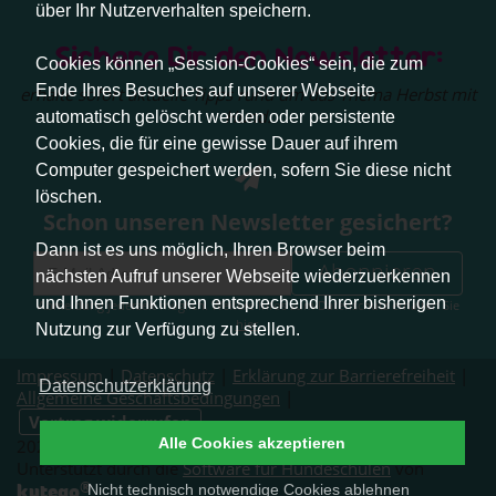
über Ihr Nutzerverhalten speichern.
Sichere Dir den Newsletter:
Cookies können „Session-Cookies“ sein, die zum
Ende Ihres Besuches auf unserer Webseite
erhalte sofort aktuelle Tipps rund um das Thema Herbst mit
Hund.
automatisch gelöscht werden oder persistente
Cookies, die für eine gewisse Dauer auf ihrem
Computer gespeichert werden, sofern Sie diese nicht
löschen.
Schon unseren Newsletter gesichert?
Dann ist es uns möglich, Ihren Browser beim
Abonnieren
nächsten Aufruf unserer Webseite wiederzuerkennen
und Ihnen Funktionen entsprechend Ihrer bisherigen
Abmeldung jederzeit möglich. Weitere Infos zum Datenschutz erhalten Sie
hier
.
Nutzung zur Verfügung zu stellen.
Impressum
|
Datenschutz
|
Erklärung zur Barrierefreiheit
|
Datenschutzerklärung
Allgemeine Geschäftsbedingungen
|
Vertrag widerrufen
Alle Cookies akzeptieren
2026 © Pfotenliebe Stuttgart. Alle Rechte vorbehalten.
Unterstützt durch die
Software für Hundeschulen
von
®
kutego
.
Nicht technisch notwendige Cookies ablehnen