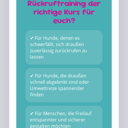
Rückruftraining der
richtige Kurs für
euch?
✔ Für Hunde, denen es
schwerfällt, sich draußen
zuverlässig zurückrufen zu
lassen
✔ Für Hunde, die draußen
schnell abgelenkt sind oder
Umweltreize spannender
finden
✔ Für Menschen, die Freilauf
entspannter und sicherer
gestalten möchten