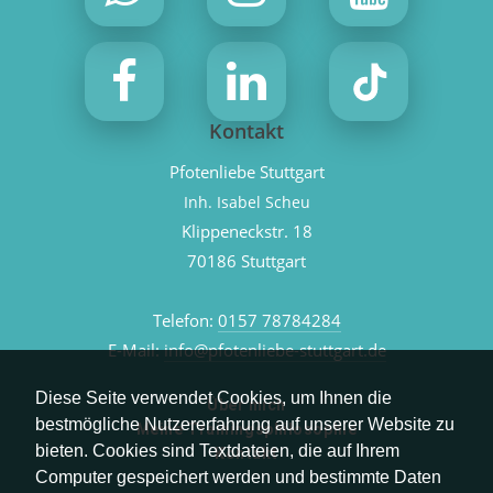
Kontakt
Pfotenliebe Stuttgart
Inh. Isabel Scheu
Klippeneckstr. 18
70186 Stuttgart
Telefon:
0157 78784284
E-Mail:
info@pfotenliebe-stuttgart.de
Diese Seite verwendet Cookies, um Ihnen die
Über mich
bestmögliche Nutzererfahrung auf unserer Website zu
Meine Trainingsphilosophie
bieten. Cookies sind Textdateien, die auf Ihrem
Kontakt
Computer gespeichert werden und bestimmte Daten