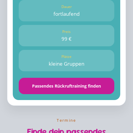
Dauer
fortlaufend
Preis
99 €
Plätze
kleine Gruppen
Passendes Rückruftraining finden
Termine
Finde dein passendes