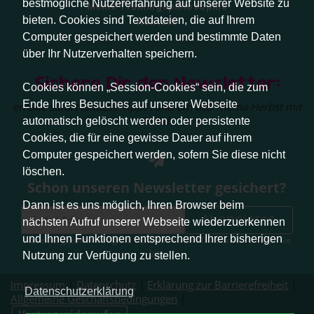
bestmögliche Nutzererfahrung auf unserer Website zu
Meine Trainingsphilosophie
bieten. Cookies sind Textdateien, die auf Ihrem
Kontakt
Computer gespeichert werden und bestimmte Daten
über Ihr Nutzerverhalten speichern.
Sichere Dir den Newsletter:
Cookies können „Session-Cookies“ sein, die zum
Ende Ihres Besuches auf unserer Webseite
erhalte sofort aktuelle Tipps rund um das Thema Herbst mit
Hund.
automatisch gelöscht werden oder persistente
Cookies, die für eine gewisse Dauer auf ihrem
Computer gespeichert werden, sofern Sie diese nicht
löschen.
Schon unseren Newsletter gesichert?
Dann ist es uns möglich, Ihren Browser beim
Abonnieren
nächsten Aufruf unserer Webseite wiederzuerkennen
und Ihnen Funktionen entsprechend Ihrer bisherigen
Abmeldung jederzeit möglich. Weitere Infos zum Datenschutz erhalten Sie
hier
.
Nutzung zur Verfügung zu stellen.
Impressum
|
Datenschutz
|
Erklärung zur Barrierefreiheit
|
Datenschutzerklärung
Allgemeine Geschäftsbedingungen
|
Vertrag widerrufen