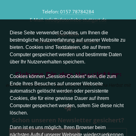
Telefon:
0157 78784284
E-Mail:
info@pfotenliebe-stuttgart.de
Diese Seite verwendet Cookies, um Ihnen die
Über mich
bestmögliche Nutzererfahrung auf unserer Website zu
Meine Trainingsphilosophie
bieten. Cookies sind Textdateien, die auf Ihrem
Kontakt
Computer gespeichert werden und bestimmte Daten
über Ihr Nutzerverhalten speichern.
Sichere Dir den Newsletter:
Cookies können „Session-Cookies“ sein, die zum
Ende Ihres Besuches auf unserer Webseite
erhalte sofort aktuelle Tipps rund um das Thema Herbst mit
Hund.
automatisch gelöscht werden oder persistente
Cookies, die für eine gewisse Dauer auf ihrem
Computer gespeichert werden, sofern Sie diese nicht
löschen.
Schon unseren Newsletter gesichert?
Dann ist es uns möglich, Ihren Browser beim
Abonnieren
nächsten Aufruf unserer Webseite wiederzuerkennen