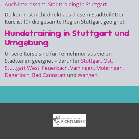
Auch interessant: Stadttraining in Stuttgart
Du kommst nicht direkt aus diesem Stadtteil? Der
Kurs ist für die gesamte Region Stuttgart geeignet.
Hundetraining in Stuttgart und
Umgebung
Unsere Kurse sind für Teilnehmer aus vielen
Stadtteilen geeignet – darunter
Stuttgart Ost
,
Stuttgart West
,
Feuerbach
,
Vaihingen
,
Möhringen
,
Degerloch
,
Bad Cannstatt
und
Wangen
.