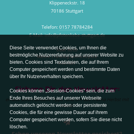
Klippeneckstr. 18
70186 Stuttgart
Telefon:
0157 78784284
E-Mail:
info@pfotenliebe-stuttgart.de
Diese Seite verwendet Cookies, um Ihnen die
Über mich
bestmögliche Nutzererfahrung auf unserer Website zu
Meine Trainingsphilosophie
bieten. Cookies sind Textdateien, die auf Ihrem
Kontakt
Computer gespeichert werden und bestimmte Daten
über Ihr Nutzerverhalten speichern.
Sichere Dir den Newsletter:
Cookies können „Session-Cookies“ sein, die zum
Ende Ihres Besuches auf unserer Webseite
erhalte sofort aktuelle Tipps rund um das Thema Herbst mit
Hund.
automatisch gelöscht werden oder persistente
Cookies, die für eine gewisse Dauer auf ihrem
Computer gespeichert werden, sofern Sie diese nicht
löschen.
Schon unseren Newsletter gesichert?