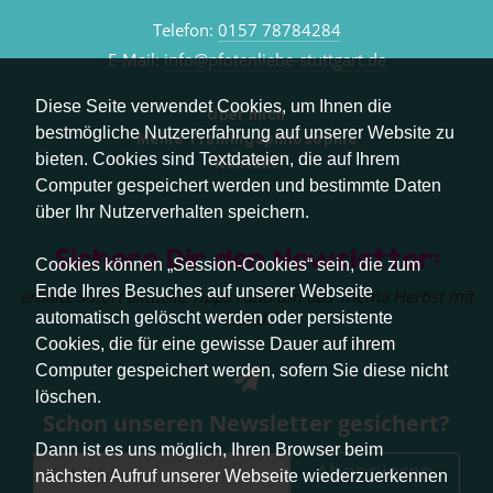
Telefon:
0157 78784284
E-Mail:
info@pfotenliebe-stuttgart.de
Diese Seite verwendet Cookies, um Ihnen die
Über mich
bestmögliche Nutzererfahrung auf unserer Website zu
Meine Trainingsphilosophie
bieten. Cookies sind Textdateien, die auf Ihrem
Kontakt
Computer gespeichert werden und bestimmte Daten
über Ihr Nutzerverhalten speichern.
Sichere Dir den Newsletter:
Cookies können „Session-Cookies“ sein, die zum
Ende Ihres Besuches auf unserer Webseite
erhalte sofort aktuelle Tipps rund um das Thema Herbst mit
Hund.
automatisch gelöscht werden oder persistente
Cookies, die für eine gewisse Dauer auf ihrem
Computer gespeichert werden, sofern Sie diese nicht
löschen.
Schon unseren Newsletter gesichert?
Dann ist es uns möglich, Ihren Browser beim
Abonnieren
nächsten Aufruf unserer Webseite wiederzuerkennen