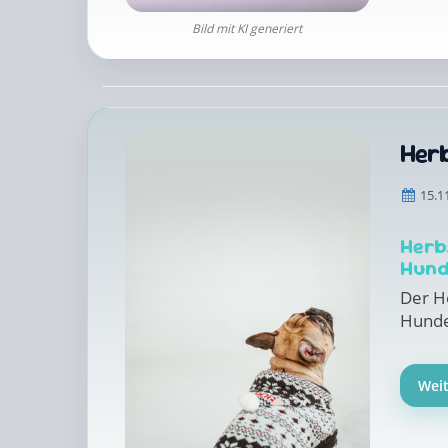
Bild mit KI generiert
Her
15.1
Herb
Hund
Der He
Hunde 
Wei