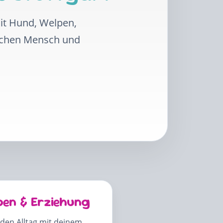
mit Hund, Welpen,
schen Mensch und
pen & Erziehung
 den Alltag mit deinem