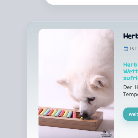
Her
16.1
Herb
Wett
zufr
Der H
Temper
Wei