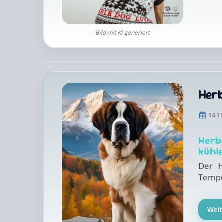
Bild mit KI generiert
Her
14.1
Herb
kühl
Der H
Temper
Wei