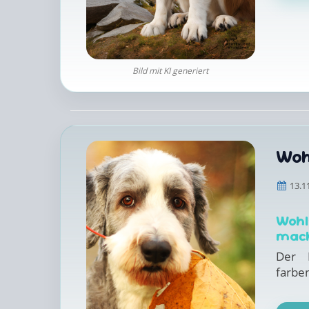
Bild mit KI generiert
Woh
13.1
Wohl
mach
Der 
farben