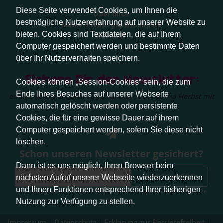
Diese Seite verwendet Cookies, um Ihnen die
Über mich
bestmögliche Nutzererfahrung auf unserer Website zu
Meine Trainingsphilosophie
bieten. Cookies sind Textdateien, die auf Ihrem
Kontakt
Computer gespeichert werden und bestimmte Daten
über Ihr Nutzerverhalten speichern.
Sichere Dir den Newsletter:
Cookies können „Session-Cookies“ sein, die zum
Ende Ihres Besuches auf unserer Webseite
erhalte sofort aktuelle Tipps rund um das Thema Herbst mit
Hund.
automatisch gelöscht werden oder persistente
Cookies, die für eine gewisse Dauer auf ihrem
Computer gespeichert werden, sofern Sie diese nicht
löschen.
Schon unseren Newsletter gesichert?
Dann ist es uns möglich, Ihren Browser beim
Abonnieren
nächsten Aufruf unserer Webseite wiederzuerkennen
und Ihnen Funktionen entsprechend Ihrer bisherigen
Abmeldung jederzeit möglich. Weitere Infos zum Datenschutz erhalten Sie
hier
.
Nutzung zur Verfügung zu stellen.
Impressum
|
Datenschutz
|
Erklärung zur Barrierefreiheit
|