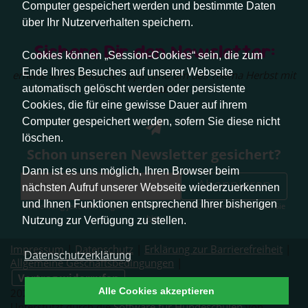
Computer gespeichert werden und bestimmte Daten
über Ihr Nutzerverhalten speichern.
Sichere Dir den Newsletter:
Cookies können „Session-Cookies“ sein, die zum
Ende Ihres Besuches auf unserer Webseite
erhalte sofort aktuelle Tipps rund um das Thema Herbst mit
Hund.
automatisch gelöscht werden oder persistente
Cookies, die für eine gewisse Dauer auf ihrem
Computer gespeichert werden, sofern Sie diese nicht
löschen.
Schon unseren Newsletter gesichert?
Dann ist es uns möglich, Ihren Browser beim
Abonnieren
nächsten Aufruf unserer Webseite wiederzuerkennen
und Ihnen Funktionen entsprechend Ihrer bisherigen
Abmeldung jederzeit möglich. Weitere Infos zum Datenschutz erhalten Sie
hier
.
Nutzung zur Verfügung zu stellen.
Impressum
|
Datenschutz
|
Erklärung zur Barrierefreiheit
|
Datenschutzerklärung
Allgemeine Geschäftsbedingungen
|
Vertrag widerrufen
Alle Cookies akzeptieren
2026 © Pfotenliebe Stuttgart. Alle Rechte vorbehalten.
Unterstützt durch die
Software für Hundeschulen
von