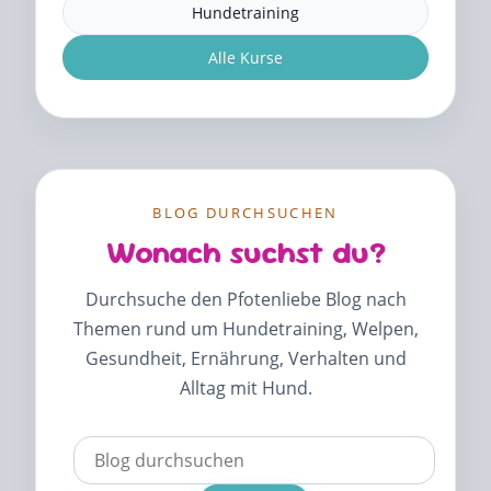
Hundetraining
Alle Kurse
BLOG DURCHSUCHEN
Wonach suchst du?
Durchsuche den Pfotenliebe Blog nach
Themen rund um Hundetraining, Welpen,
Gesundheit, Ernährung, Verhalten und
Alltag mit Hund.
Verwende
die
Pfeile
nach