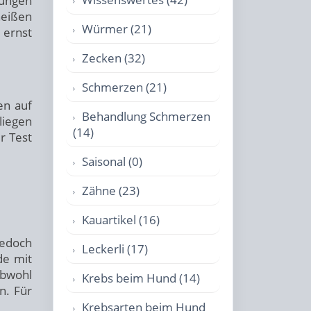
zungen
heißen
Würmer (21)
 ernst
Zecken (32)
Schmerzen (21)
en auf
Behandlung Schmerzen
liegen
(14)
r Test
Saisonal (0)
Zähne (23)
Kauartikel (16)
jedoch
Leckerli (17)
de mit
obwohl
Krebs beim Hund (14)
n. Für
Krebsarten beim Hund