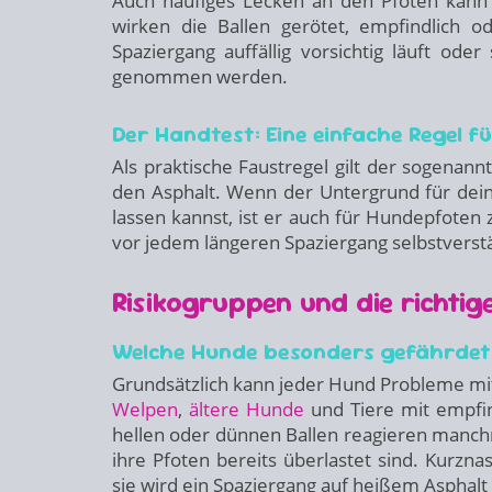
Auch häufiges Lecken an den Pfoten kann 
wirken die Ballen gerötet, empfindlich 
Spaziergang auffällig vorsichtig läuft ode
genommen werden.
Der Handtest: Eine einfache Regel f
Als praktische Faustregel gilt der sogenan
den Asphalt. Wenn der Untergrund für de
lassen kannst, ist er auch für Hundepfoten 
vor jedem längeren Spaziergang selbstverstä
Risikogruppen und die richti
Welche Hunde besonders gefährdet
Grundsätzlich kann jeder Hund Probleme m
Welpen
,
ältere Hunde
und Tiere mit empfin
hellen oder dünnen Ballen reagieren manchm
ihre Pfoten bereits überlastet sind. Kurzna
sie wird ein Spaziergang auf heißem Asphalt