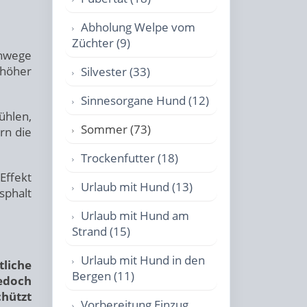
Abholung Welpe vom
Züchter (9)
ehwege
 höher
Silvester (33)
Sinnesorgane Hund (12)
ühlen,
Sommer (73)
rn die
Trockenfutter (18)
Effekt
Urlaub mit Hund (13)
sphalt
Urlaub mit Hund am
Strand (15)
Urlaub mit Hund in den
tliche
Bergen (11)
jedoch
hützt
Vorbereitung Einzug