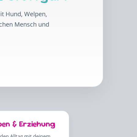
mit Hund, Welpen,
schen Mensch und
pen & Erziehung
 den Alltag mit deinem