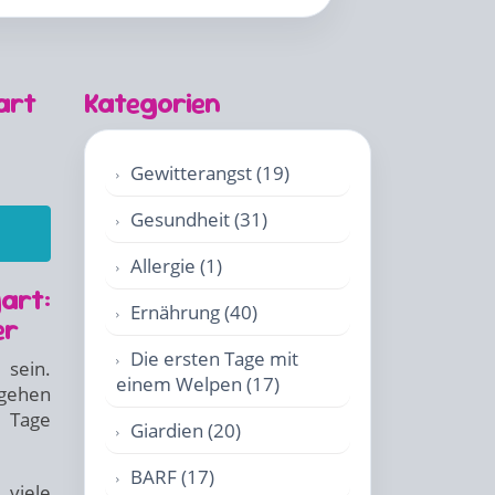
art
Kategorien
Gewitterangst (19)
Gesundheit (31)
Allergie (1)
art:
Ernährung (40)
er
Die ersten Tage mit
sein.
einem Welpen (17)
ngehen
 Tage
Giardien (20)
BARF (17)
 viele