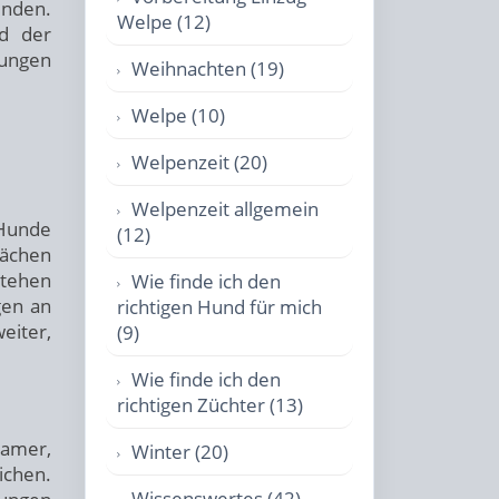
ünden.
Welpe (12)
rd der
zungen
Weihnachten (19)
Welpe (10)
Welpenzeit (20)
Welpenzeit allgemein
 Hunde
(12)
lächen
stehen
Wie finde ich den
gen an
richtigen Hund für mich
eiter,
(9)
Wie finde ich den
richtigen Züchter (13)
samer,
Winter (20)
ichen.
Wissenswertes (42)