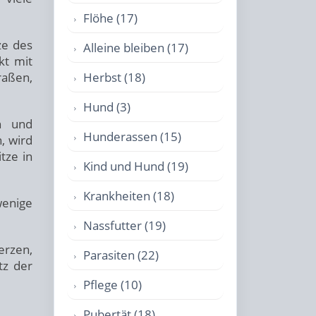
Flöhe (17)
ze des
Alleine bleiben (17)
kt mit
Herbst (18)
raßen,
Hund (3)
n und
Hunderassen (15)
, wird
tze in
Kind und Hund (19)
Krankheiten (18)
wenige
Nassfutter (19)
erzen,
Parasiten (22)
tz der
Pflege (10)
Pubertät (18)