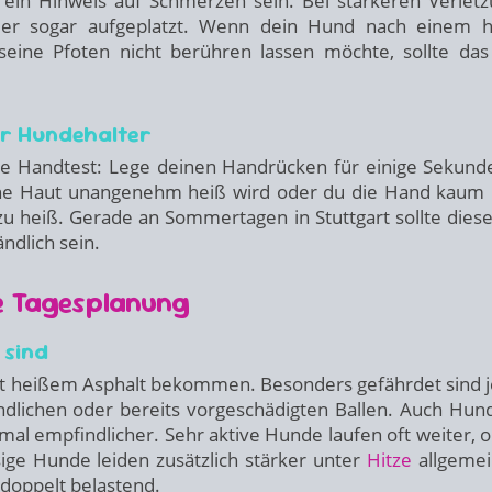
ein Hinweis auf Schmerzen sein. Bei stärkeren Verlet
oder sogar aufgeplatzt. Wenn dein Hund nach einem 
r seine Pfoten nicht berühren lassen möchte, sollte das
ür Hundehalter
nte Handtest: Lege deinen Handrücken für einige Sekund
ine Haut unangenehm heiß wird oder du die Hand kaum 
zu heiß. Gerade an Sommertagen in Stuttgart sollte diese
ndlich sein.
ge Tagesplanung
 sind
it heißem Asphalt bekommen. Besonders gefährdet sind 
dlichen oder bereits vorgeschädigten Ballen. Auch Hun
al empfindlicher. Sehr aktive Hunde laufen oft weiter, 
sige Hunde leiden zusätzlich stärker unter
Hitze
allgemei
 doppelt belastend.