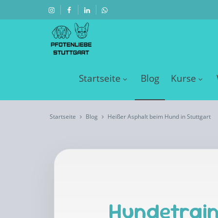
Startseite
Blog
Kurse
Startseite
Blog
Heißer Asphalt beim Hund in Stuttgart
Hundetrain