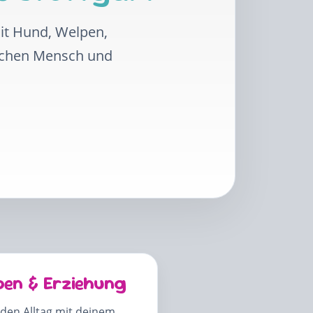
mit Hund, Welpen,
schen Mensch und
pen & Erziehung
 den Alltag mit deinem