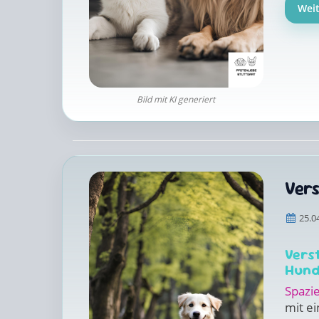
Wei
Bild mit KI generiert
Vers
25.0
Vers
Hund
Spazi
mit e