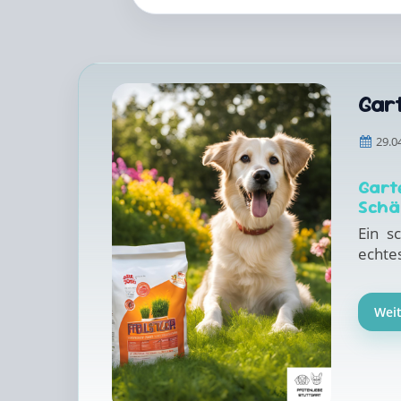
Gar
29.0
Gart
Schä
Ein s
echtes
Wei