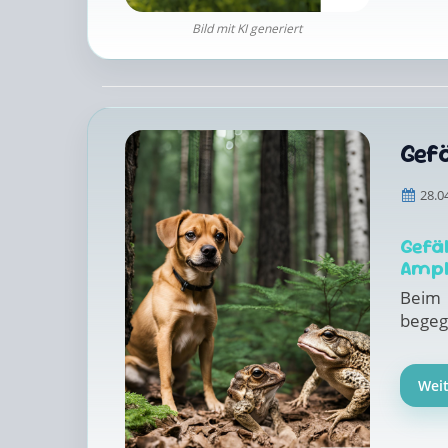
Bild mit KI generiert
Gefä
28.0
Gef
Amph
Beim
begeg
Wei