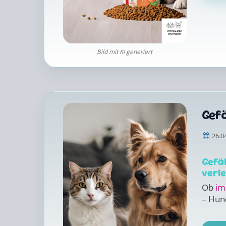
Bild mit KI generiert
Gefä
26.0
Gefä
verl
Ob
im
– Hun