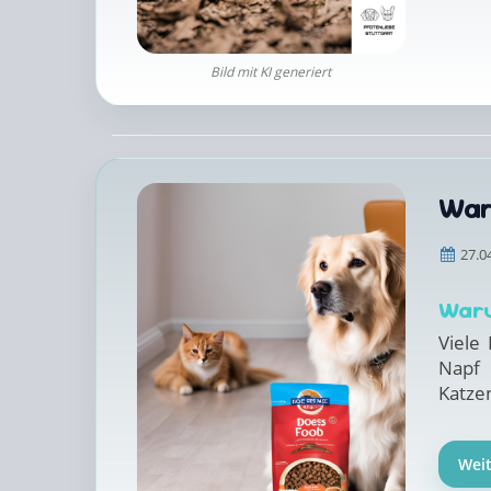
Bild mit KI generiert
War
27.0
Waru
Viele
Napf 
Katzen
Wei