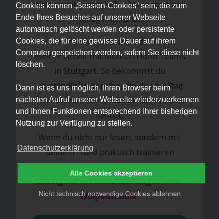
Welpenzeit, Junghunde, Gesundheit und
Cookies können „Session-Cookies“ sein, die zum
Ende Ihres Besuches auf unserer Webseite
Alltag mit Hund.
automatisch gelöscht werden oder persistente
Viele Themen entstehen direkt aus
Cookies, die für eine gewisse Dauer auf ihrem
Computer gespeichert werden, sofern Sie diese nicht
meiner Arbeit mit Mensch-Hund-Teams
löschen.
in Stuttgart. So bekommst du
verständliche Impulse, die du im Alltag
Dann ist es uns möglich, Ihren Browser beim
mit deinem Hund leichter umsetzen
nächsten Aufruf unserer Webseite wiederzuerkennen
und Ihnen Funktionen entsprechend Ihrer bisherigen
kannst.
Nutzung zur Verfügung zu stellen.
Wenn du nicht nur lesen, sondern mit
Datenschutzerklärung
deinem Hund praktisch trainieren
möchtest, findest du hier meine
Kurse in
Alle Cookies akzeptieren
Stuttgart
, das
Einzeltraining
und die
Nicht technisch notwendige Cookies ablehnen
Welpenschule
.