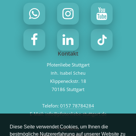
Kontakt
Pfotenliebe Stuttgart
Inh. Isabel Scheu
Klippeneckstr. 18
70186 Stuttgart
Telefon:
0157 78784284
E-Mail:
info@pfotenliebe-stuttgart.de
Diese Seite verwendet Cookies, um Ihnen die
Über mich
bestmögliche Nutzererfahrung auf unserer Website zu
Meine Trainingsphilosophie