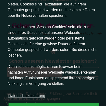
bieten. Cookies sind Textdateien, die auf Ihrem
Kontakt
Computer gespeichert werden und bestimmte Daten
über Ihr Nutzerverhalten speichern.
Sichere Dir den Newsletter:
Cookies können „Session-Cookies“ sein, die zum
Ende Ihres Besuches auf unserer Webseite
erhalte sofort aktuelle Tipps rund um das Thema Herbst mit
Hund.
automatisch gelöscht werden oder persistente
Cookies, die für eine gewisse Dauer auf ihrem
Computer gespeichert werden, sofern Sie diese nicht
löschen.
Schon unseren Newsletter gesichert?
Dann ist es uns möglich, Ihren Browser beim
Abonnieren
nächsten Aufruf unserer Webseite wiederzuerkennen
und Ihnen Funktionen entsprechend Ihrer bisherigen
Abmeldung jederzeit möglich. Weitere Infos zum Datenschutz erhalten Sie
hier
.
Nutzung zur Verfügung zu stellen.
Impressum
|
Datenschutz
|
Erklärung zur Barrierefreiheit
|
Datenschutzerklärung
Allgemeine Geschäftsbedingungen
|
Vertrag widerrufen