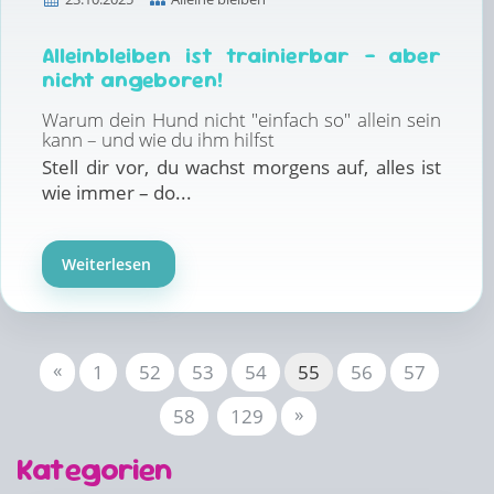
Alleinbleiben ist trainierbar – aber
nicht angeboren!
Warum dein Hund nicht "einfach so" allein sein
kann – und wie du ihm hilfst
Stell dir vor, du wachst morgens auf, alles ist
wie immer – do...
Weiterlesen
«
1
52
53
54
55
56
57
»
58
129
Kategorien