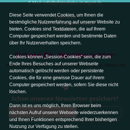
E-Mail:
info@pfotenliebe-stuttgart.de
Diese Seite verwendet Cookies, um Ihnen die
Über mich
bestmögliche Nutzererfahrung auf unserer Website zu
Meine Trainingsphilosophie
bieten. Cookies sind Textdateien, die auf Ihrem
Kontakt
Computer gespeichert werden und bestimmte Daten
über Ihr Nutzerverhalten speichern.
Sichere Dir den Newsletter:
Cookies können „Session-Cookies“ sein, die zum
Ende Ihres Besuches auf unserer Webseite
erhalte sofort aktuelle Tipps rund um das Thema Herbst mit
Hund.
automatisch gelöscht werden oder persistente
Cookies, die für eine gewisse Dauer auf ihrem
Computer gespeichert werden, sofern Sie diese nicht
löschen.
Schon unseren Newsletter gesichert?
Dann ist es uns möglich, Ihren Browser beim
Abonnieren
nächsten Aufruf unserer Webseite wiederzuerkennen
und Ihnen Funktionen entsprechend Ihrer bisherigen
Abmeldung jederzeit möglich. Weitere Infos zum Datenschutz erhalten Sie
hier
.
Nutzung zur Verfügung zu stellen.