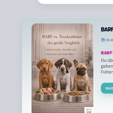
BARF
06.0
BARF
Du üb
geben
Fütter
Wei