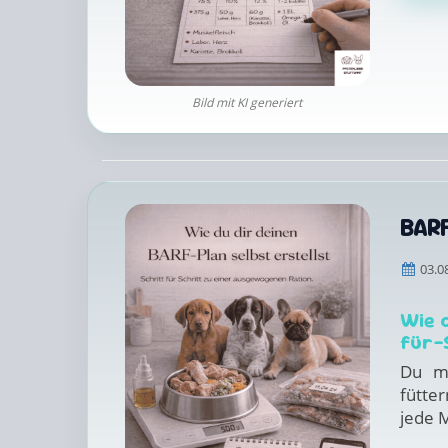
Bild mit KI generiert
BARF
03.0
Wie d
für-
Du m
fütter
jede M