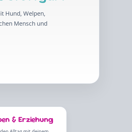
mit Hund, Welpen,
schen Mensch und
pen & Erziehung
 den Alltag mit deinem