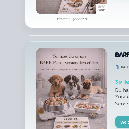
Bild mit KI generiert
BARF
04.0
So li
Du ha
Zutate
Sorge 
Wei