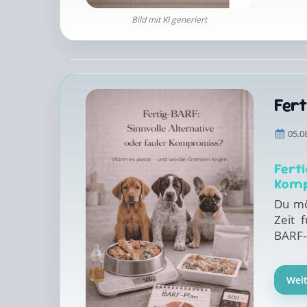
Bild mit KI generiert
Fert
05.0
Fert
Kom
Du mö
Zeit 
BARF-
Wei