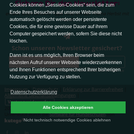
Sichere Dir den Newsletter:
Cookies können „Session-Cookies“ sein, die zum
Ende Ihres Besuches auf unserer Webseite
erhalte sofort aktuelle Tipps rund um das Thema Herbst mit
Hund.
automatisch gelöscht werden oder persistente
Cookies, die für eine gewisse Dauer auf ihrem
Computer gespeichert werden, sofern Sie diese nicht
löschen.
Schon unseren Newsletter gesichert?
Dann ist es uns möglich, Ihren Browser beim
Abonnieren
nächsten Aufruf unserer Webseite wiederzuerkennen
und Ihnen Funktionen entsprechend Ihrer bisherigen
Abmeldung jederzeit möglich. Weitere Infos zum Datenschutz erhalten Sie
hier
.
Nutzung zur Verfügung zu stellen.
Impressum
|
Datenschutz
|
Erklärung zur Barrierefreiheit
|
Datenschutzerklärung
Allgemeine Geschäftsbedingungen
|
Vertrag widerrufen
Alle Cookies akzeptieren
2026 © Pfotenliebe Stuttgart. Alle Rechte vorbehalten.
Unterstützt durch die
Software für Hundeschulen
von
®
kutego
Nicht technisch notwendige Cookies ablehnen
.