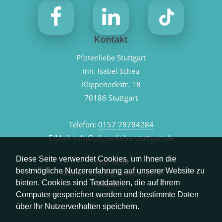
Kontakt
Pfotenliebe Stuttgart
Inh. Isabel Scheu
Klippeneckstr. 18
70186 Stuttgart
Telefon:
0157 78784284
E-Mail:
info@pfotenliebe-stuttgart.de
Diese Seite verwendet Cookies, um Ihnen die
Über mich
bestmögliche Nutzererfahrung auf unserer Website zu
Meine Trainingsphilosophie
bieten. Cookies sind Textdateien, die auf Ihrem
Kontakt
Computer gespeichert werden und bestimmte Daten
über Ihr Nutzerverhalten speichern.