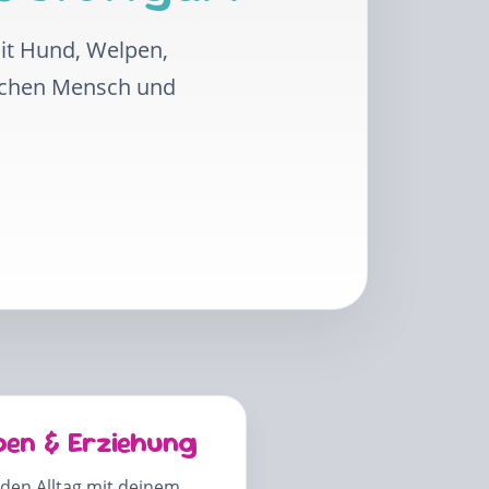
mit Hund, Welpen,
schen Mensch und
pen & Erziehung
 den Alltag mit deinem