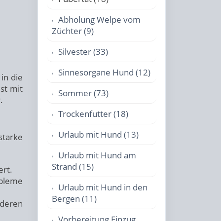
Abholung Welpe vom
Züchter (9)
Silvester (33)
Sinnesorgane Hund (12)
in die
ist mit
Sommer (73)
.
Trockenfutter (18)
Urlaub mit Hund (13)
starke
Urlaub mit Hund am
Strand (15)
ert.
obleme
Urlaub mit Hund in den
Bergen (11)
nderen
Vorbereitung Einzug