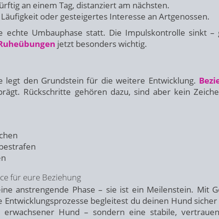
ftig an einem Tag, distanziert am nächsten.
Läufigkeit oder gesteigertes Interesse an Artgenossen.
e echte Umbauphase statt. Die Impulskontrolle sinkt –
Ruheübungen
jetzt besonders wichtig.
ie legt den Grundstein für die weitere Entwicklung.
Bezi
eprägt. Rückschritte gehören dazu, sind aber kein Zeich
schen
 bestrafen
en
ance für eure Beziehung
ne anstrengende Phase – sie ist ein Meilenstein. Mit G
ie Entwicklungsprozesse begleitest du deinen Hund sicher
n erwachsener Hund – sondern eine stabile, vertrauen