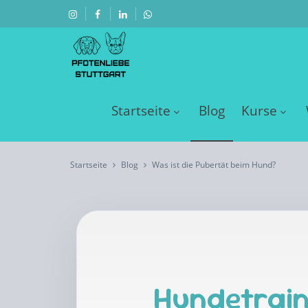
Startseite
Blog
Kurse
Startseite
Blog
Was ist die Pubertät beim Hund?
Hundetrain