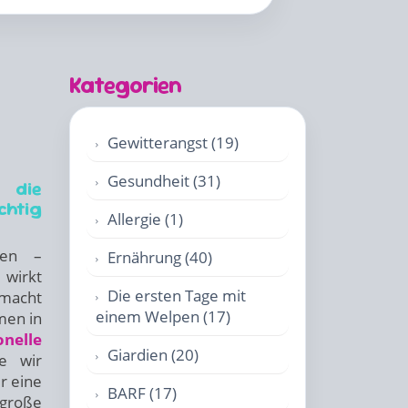
Kategorien
Gewitterangst (19)
Gesundheit (31)
 die
chtig
Allergie (1)
hen –
Ernährung (40)
 wirkt
Die ersten Tage mit
 macht
einem Welpen (17)
men in
nelle
Giardien (20)
e wir
r eine
BARF (17)
 große