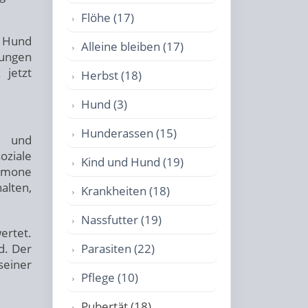
Flöhe (17)
m Hund
Alleine bleiben (17)
ungen
jetzt
Herbst (18)
Hund (3)
Hunderassen (15)
t und
oziale
Kind und Hund (19)
ormone
alten,
Krankheiten (18)
Nassfutter (19)
ertet.
d. Der
Parasiten (22)
seiner
Pflege (10)
Pubertät (18)