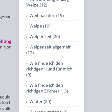
Welpe (12)
Weihnachten (19)
 genau
Welpe (10)
Welpenzeit (20)
ehung
en von
Welpenzeit allgemein
(12)
Wie finde ich den
richtigen Hund für mich
(9)
Wie finde ich den
richtigen Züchter (13)
eduld,
Winter (20)
 durch
svolle
Wissenswertes (42)