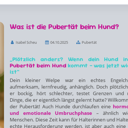
Was ist die Pubertät beim Hund?
Isabel Scheu
04.10.2025
Pubertät
„Plötzlich anders? Wenn dein Hund in
Pubertät beim Hund
kommt – was jetzt wi
ist“
Dein kleiner Welpe war ein echtes Engelc
aufmerksam, lernfreudig, anhänglich. Doch plötzlich
er bockig, hört schlechter, testet Grenzen und
Dinge, die er eigentlich längst gelernt hatte? Willkom
der Pubertät! Auch Hunde durchlaufen eine
hormo
und emotionale Umbruchphase
– ähnlich wi
Menschen. Diese Zeit kann für Halterinnen und Halte
echte Herausforderung werden, ist aber auch eine