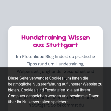
Hundetraining Wissen
aus Stuttgart
Im Pfotenliebe Blog findest du praktische
Tipps rund um Hundetraining,
Welpenzeit, Junghunde, Gesundheit und
Alltag mit Hund.
Diese Seite verwendet Cookies, um Ihnen die
bestmögliche Nutzererfahrung auf unserer Website zu
Viele Themen entstehen direkt aus
bieten. Cookies sind Textdateien, die auf Ihrem
Computer gespeichert werden und bestimmte Daten
meiner Arbeit mit Mensch-Hund-Teams
über Ihr Nutzerverhalten speichern.
in Stuttgart. So bekommst du