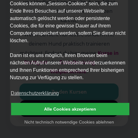
verständliche Impulse, die du im Alltag
Cookies können „Session-Cookies“ sein, die zum
mit deinem Hund leichter umsetzen
Ende Ihres Besuches auf unserer Webseite
automatisch gelöscht werden oder persistente
kannst.
Cookies, die für eine gewisse Dauer auf ihrem
Computer gespeichert werden, sofern Sie diese nicht
Wenn du nicht nur lesen, sondern mit
löschen.
deinem Hund praktisch trainieren
möchtest, findest du hier meine
Kurse in
Dann ist es uns möglich, Ihren Browser beim
Stuttgart
, das
Einzeltraining
und die
nächsten Aufruf unserer Webseite wiederzuerkennen
und Ihnen Funktionen entsprechend Ihrer bisherigen
Welpenschule
.
Nutzung zur Verfügung zu stellen.
Zu den Kursen
Datenschutzerklärung
Kontakt aufnehmen
Alle Cookies akzeptieren
Nicht technisch notwendige Cookies ablehnen