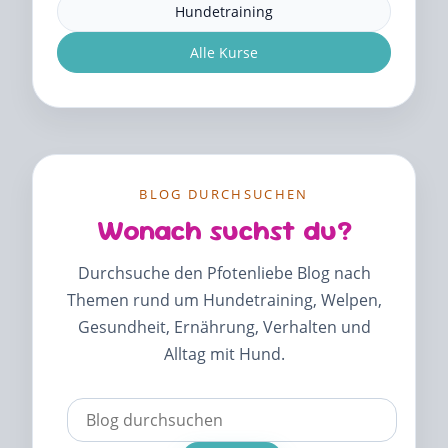
Hundetraining
Alle Kurse
BLOG DURCHSUCHEN
Wonach suchst du?
Durchsuche den Pfotenliebe Blog nach
Themen rund um Hundetraining, Welpen,
Gesundheit, Ernährung, Verhalten und
Alltag mit Hund.
Verwende
die
Pfeile
nach