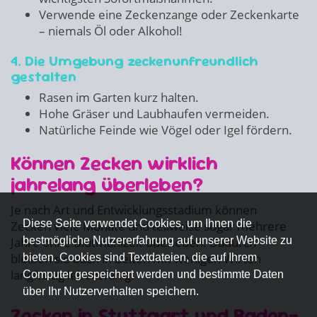
Verwende eine Zeckenzange oder Zeckenkarte
– niemals Öl oder Alkohol!
4. Die Umgebung zeckenunfreundlich
gestalten
Rasen im Garten kurz halten.
Hohe Gräser und Laubhaufen vermeiden.
Natürliche Feinde wie Vögel oder Igel fördern.
Können Zecken wirklich
jahrelang überleben?
Je nach Art und Entwicklungsstadium können
Diese Seite verwendet Cookies, um Ihnen die
Zecken viele Monate und teilweise sogar mehrere
bestmögliche Nutzererfahrung auf unserer Website zu
Jahre ohne Blutmahlzeit überleben. Dadurch
bleiben sie auch in Zeiten mit wenigen Wirten
bieten. Cookies sind Textdateien, die auf Ihrem
langfristig lebensfähig.
Computer gespeichert werden und bestimmte Daten
über Ihr Nutzerverhalten speichern.
Zecken in Stuttgart und Baden-