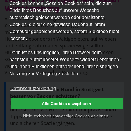
Cookies können „Session-Cookies“ sein, die zum
Württemberg
Ende Ihres Besuches auf unserer Webseite
automatisch gelöscht werden oder persistente
Auch in
Zecken Stuttgart
und allgemein bei
Cookies, die für eine gewisse Dauer auf ihrem
Zecken Baden-Württemberg
gehören sie
mittlerweile zu den häufigsten Parasiten bei
Computer gespeichert werden, sofern Sie diese nicht
Hunden. Besonders in Waldgebieten, auf Wiesen
löschen.
und entlang naturnaher Spazierwege sollten
Hundehalter ihren Hund regelmäßig auf Zecken
Dann ist es uns möglich, Ihren Browser beim
kontrollieren. Da Zecken in unserer Region oft über
nächsten Aufruf unserer Webseite wiederzuerkennen
viele Monate aktiv sind, gewinnt die ganzjährige
und Ihnen Funktionen entsprechend Ihrer bisherigen
Vorsorge zunehmend an Bedeutung.
Nutzung zur Verfügung zu stellen.
Datenschutzerklärung
Du möchtest deinen Hund in Stuttgart
besser vor Zecken schützen?
In unserer Hundeschule in Stuttgart
Alle Cookies akzeptieren
unterstützen wir Hundehalter mit praxisnahen
Tipps zu Zeckenschutz, Gesundheitsvorsorge
Nicht technisch notwendige Cookies ablehnen
und sicheren Spaziergängen.