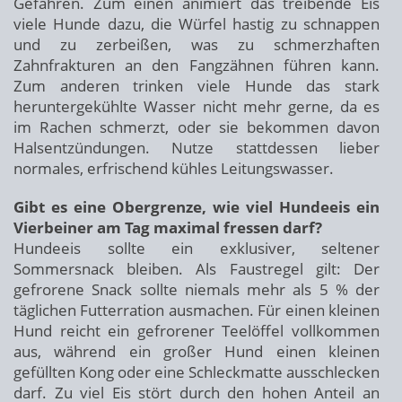
Gefahren. Zum einen animiert das treibende Eis
viele Hunde dazu, die Würfel hastig zu schnappen
und zu zerbeißen, was zu schmerzhaften
Zahnfrakturen an den Fangzähnen führen kann.
Zum anderen trinken viele Hunde das stark
heruntergekühlte Wasser nicht mehr gerne, da es
im Rachen schmerzt, oder sie bekommen davon
Halsentzündungen. Nutze stattdessen lieber
normales, erfrischend kühles Leitungswasser.
Gibt es eine Obergrenze, wie viel Hundeeis ein
Vierbeiner am Tag maximal fressen darf?
Hundeeis sollte ein exklusiver, seltener
Sommersnack bleiben. Als Faustregel gilt: Der
gefrorene Snack sollte niemals mehr als 5 % der
täglichen Futterration ausmachen. Für einen kleinen
Hund reicht ein gefrorener Teelöffel vollkommen
aus, während ein großer Hund einen kleinen
gefüllten Kong oder eine Schleckmatte ausschlecken
darf. Zu viel Eis stört durch den hohen Anteil an