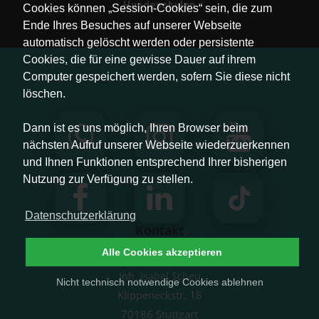
Hundeschulen
Cookies können „Session-Cookies“ sein, die zum
Ende Ihres Besuches auf unserer Webseite
automatisch gelöscht werden oder persistente
Cookies, die für eine gewisse Dauer auf ihrem
Computer gespeichert werden, sofern Sie diese nicht
löschen.
Dann ist es uns möglich, Ihren Browser beim
nächsten Aufruf unserer Webseite wiederzuerkennen
und Ihnen Funktionen entsprechend Ihrer bisherigen
Nutzung zur Verfügung zu stellen.
Datenschutzerklärung
Kontakt
Alle Cookies akzeptieren
Pfotenliebe Stuttgart
Inh. Isabel Scheu
Nicht technisch notwendige Cookies ablehnen
Klippeneckstr. 18
70186 Stuttgart