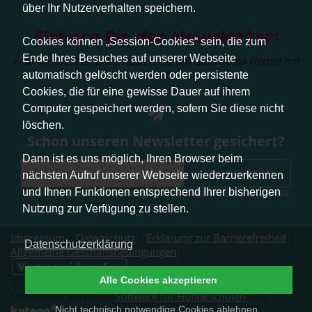
über Ihr Nutzerverhalten speichern.
Sichere Dir den Newsletter:
Cookies können „Session-Cookies“ sein, die zum
Ende Ihres Besuches auf unserer Webseite
erhalte sofort aktuelle Tipps rund um das Thema Herbst mit
Hund.
automatisch gelöscht werden oder persistente
Cookies, die für eine gewisse Dauer auf ihrem
Computer gespeichert werden, sofern Sie diese nicht
löschen.
Schon unseren Newsletter gesichert?
Dann ist es uns möglich, Ihren Browser beim
Abonnieren
nächsten Aufruf unserer Webseite wiederzuerkennen
und Ihnen Funktionen entsprechend Ihrer bisherigen
Abmeldung jederzeit möglich. Weitere Infos zum Datenschutz erhalten Sie
hier
.
Nutzung zur Verfügung zu stellen.
Impressum
|
Datenschutz
|
Erklärung zur Barrierefreiheit
|
Datenschutzerklärung
Allgemeine Geschäftsbedingungen
|
Vertrag widerrufen
Alle Cookies akzeptieren
2026 © Pfotenliebe Stuttgart. Alle Rechte vorbehalten.
Unterstützt durch die
Software für Hundeschulen
von
®
kutego
.
Nicht technisch notwendige Cookies ablehnen