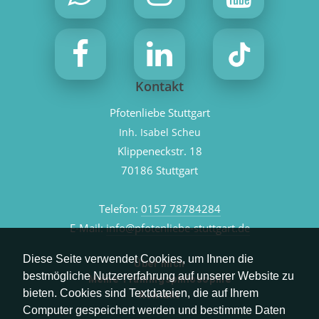
Kontakt
Pfotenliebe Stuttgart
Inh. Isabel Scheu
Klippeneckstr. 18
70186 Stuttgart
Telefon:
0157 78784284
E-Mail:
info@pfotenliebe-stuttgart.de
Diese Seite verwendet Cookies, um Ihnen die
Über mich
bestmögliche Nutzererfahrung auf unserer Website zu
Meine Trainingsphilosophie
bieten. Cookies sind Textdateien, die auf Ihrem
Kontakt
Computer gespeichert werden und bestimmte Daten