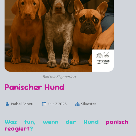
Bild mit KI generiert
Panischer Hund
Isabel Scheu
11.12.2025
Silvester
Was tun, wenn der Hund
panisch
reagiert
?