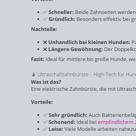
✅
Schneller:
Beide Zahnseiten werden g
✅
Gründlich:
Besonders effektiv bei 
Nachteile:
❌
Unhandlich bei kleinen Hunden:
Pa
❌
Längere Gewöhnung:
Der Doppelkop
Fazit:
Ideal für mittlere bis große Hunde, w
📡 Ultraschallzahnbürste – High-Tech für Hu
Was ist das?
Eine elektrische Zahnbürste, die mit Ultrasch
Vorteile:
✅
Sehr gründlich:
Auch Bakterienbeläg
✅
Schonend:
Ideal bei
empfindlichem 
✅
Leise:
Viele Modelle arbeiten nahezu 