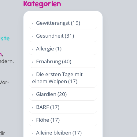
Kategorien
Gewitterangst (19)
Gesundheit (31)
rste
Allergie (1)
n
,
ndern.
Ernährung (40)
Die ersten Tage mit
einem Welpen (17)
Vor-
Giardien (20)
BARF (17)
Flöhe (17)
Alleine bleiben (17)
dir