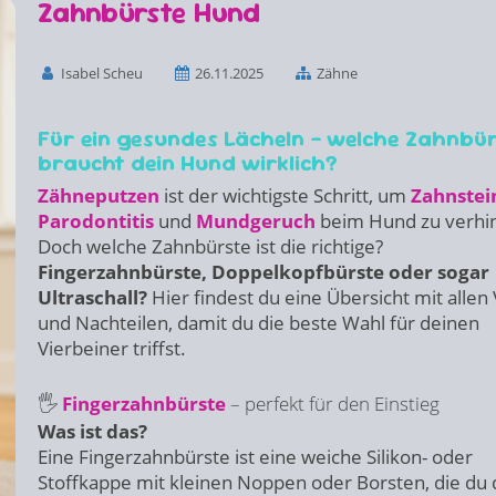
die
Zahnbürste Hund
Eingabetaste,
um
zum
ausgewählten
Isabel Scheu
26.11.2025
Zähne
Suchergebnis
zu
gelangen.
Benutzer
Für ein gesundes Lächeln – welche Zahnbü
von
Touchgeräten
braucht dein Hund wirklich?
können
Touch-
Zähneputzen
ist der wichtigste Schritt, um
Zahnstei
und
Parodontitis
und
Mundgeruch
beim Hund zu verhi
Streichgesten
verwenden.
Doch welche Zahnbürste ist die richtige?
Fingerzahnbürste, Doppelkopfbürste oder sogar
Ultraschall?
Hier findest du eine Übersicht mit allen 
und Nachteilen, damit du die beste Wahl für deinen
Vierbeiner triffst.
🖐️
Fingerzahnbürste
– perfekt für den Einstieg
Was ist das?
Eine Fingerzahnbürste ist eine weiche Silikon- oder
Stoffkappe mit kleinen Noppen oder Borsten, die du 