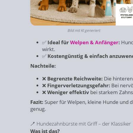
Bild mit KI generiert
✅
Ideal für
Welpen & Anfänger
:
Hunde
wirkt.
✅
Kostengünstig & einfach anzuwen
Nachteile:
❌
Begrenzte Reichweite:
Die hinteren
❌
Fingerverletzungsgefahr:
Bei nervö
❌
Weniger effektiv
bei starkem Zahns
Fazit:
Super für Welpen, kleine Hunde und di
genug.
🪥 Hundezahnbürste mit Griff – der Klassiker
Was ist das?