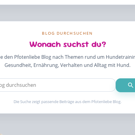
BLOG DURCHSUCHEN
Wonach suchst du?
e den Pfotenliebe Blog nach Themen rund um Hundetrainin
Gesundheit, Ernährung, Verhalten und Alltag mit Hund.
Verwende
die
Pfeile
nach
oben
Die Suche zeigt passende Beiträge aus dem Pfotenliebe Blog.
und
unten,
um
das
verfügbare
Ergebnis
auszuwählen.
Drücke