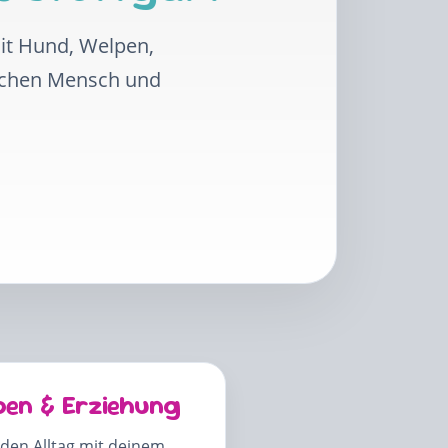
mit Hund, Welpen,
schen Mensch und
pen & Erziehung
 den Alltag mit deinem