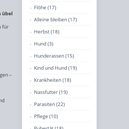
Flöhe (17)
 übel
Alleine bleiben (17)
 für
Herbst (18)
Hund (3)
Hunderassen (15)
Kind und Hund (19)
gen –
Krankheiten (18)
Nassfutter (19)
nd
Parasiten (22)
Pflege (10)
Pubertät (18)