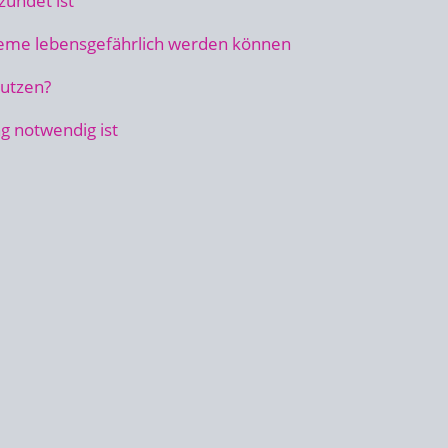
zündet ist
eme lebensgefährlich werden können
putzen?
g notwendig ist