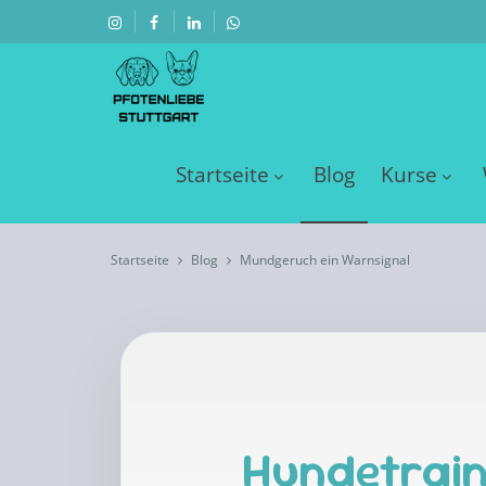
Startseite
Blog
Kurse
Startseite
Blog
Mundgeruch ein Warnsignal
Hundetrain