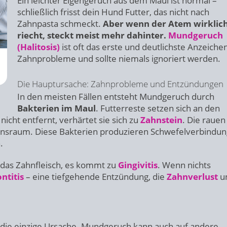
Ein leichter Eigengeruch aus dem Maul ist normal –
schließlich frisst dein Hund Futter, das nicht nach
Zahnpasta schmeckt.
Aber wenn der Atem wirklich
riecht, steckt meist mehr dahinter.
Mundgeruch
(Halitosis)
ist oft das erste und deutlichste Anzeichen
Zahnprobleme und sollte niemals ignoriert werden.
Die Hauptursache: Zahnprobleme und Entzündungen
In den meisten Fällen entsteht Mundgeruch durch
Bakterien im Maul
. Futterreste setzen sich an den
 nicht entfernt, verhärtet sie sich zu
Zahnstein
. Die rauen
ensraum. Diese Bakterien produzieren Schwefelverbindun
.
en das Zahnfleisch, es kommt zu
Gingivitis
. Wenn nichts
ntitis
– eine tiefgehende Entzündung, die
Zahnverlust
u
t die einzige Ursache. Mundgeruch kann auch auf andere