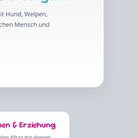
mit Hund, Welpen,
schen Mensch und
pen & Erziehung
 den Alltag mit deinem