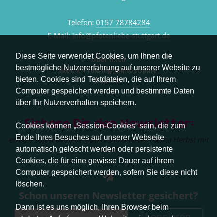
Telefon:
0157 78784284
E-Mail:
info@pfotenliebe-stuttgart.de
Diese Seite verwendet Cookies, um Ihnen die
Über mich
bestmögliche Nutzererfahrung auf unserer Website zu
Meine Trainingsphilosophie
bieten. Cookies sind Textdateien, die auf Ihrem
Kontakt
Computer gespeichert werden und bestimmte Daten
über Ihr Nutzerverhalten speichern.
Sichere Dir den Newsletter:
Cookies können „Session-Cookies“ sein, die zum
Ende Ihres Besuches auf unserer Webseite
erhalte sofort aktuelle Tipps rund um das Thema Herbst mit
Hund.
automatisch gelöscht werden oder persistente
Cookies, die für eine gewisse Dauer auf ihrem
Computer gespeichert werden, sofern Sie diese nicht
löschen.
Schon unseren Newsletter gesichert?
Dann ist es uns möglich, Ihren Browser beim
Abonnieren