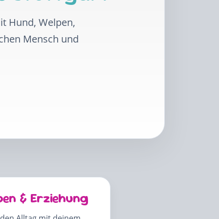
mit Hund, Welpen,
schen Mensch und
pen & Erziehung
 den Alltag mit deinem