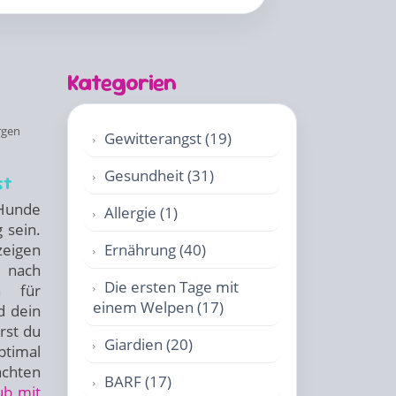
Kategorien
rgen
Gewitterangst (19)
Gesundheit (31)
st
 Hunde
Allergie (1)
 sein.
zeigen
Ernährung (40)
e nach
Die ersten Tage mit
en für
einem Welpen (17)
d dein
rst du
Giardien (20)
timal
achten
BARF (17)
ub mit