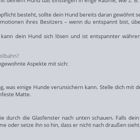
mit deinem Hund das Einsteigen in enge Räume, wie z. B.
pflicht besteht, sollte dein Hund bereits daran gewöhnt se
otionen ihres Besitzers – wenn du entspannt bist, übe
kann dein Hund sich lösen und ist entspannter währe
eilbahn?
ungewohnte Aspekte mit sich:
ng, was einige Hunde verunsichern kann. Stelle dich mit 
chfeste Matte.
e durch die Glasfenster nach unten schauen. Falls dei
me oder setze ihn so hin, dass er nicht nach draußen sieht