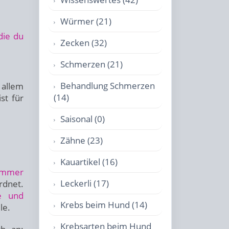
Würmer (21)
die du
Zecken (32)
Schmerzen (21)
Behandlung Schmerzen
 allem
(14)
st für
Saisonal (0)
Zähne (23)
Kauartikel (16)
ommer
Leckerli (17)
rdnet.
e und
Krebs beim Hund (14)
le.
Krebsarten beim Hund