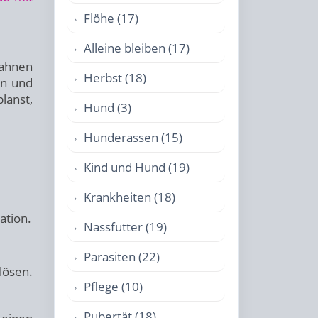
Flöhe (17)
Alleine bleiben (17)
ahnen
Herbst (18)
on und
lanst,
Hund (3)
Hunderassen (15)
Kind und Hund (19)
Krankheiten (18)
ation.
Nassfutter (19)
Parasiten (22)
lösen.
Pflege (10)
Pubertät (18)