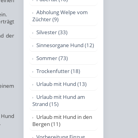
 einen
Abholung Welpe vom
in.
Züchter (9)
rträgt
Silvester (33)
nd der
Sinnesorgane Hund (12)
Sommer (73)
Trockenfutter (18)
Urlaub mit Hund (13)
deinem
Urlaub mit Hund am
Strand (15)
n Hund
Urlaub mit Hund in den
.
Bergen (11)
Vorbereitung Einzug