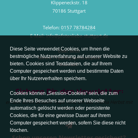
Klippeneckstr. 18
70186 Stuttgart
Telefon:
0157 78784284
E-Mail:
info@pfotenliebe-stuttgart.de
Diese Seite verwendet Cookies, um Ihnen die
Über mich
bestmögliche Nutzererfahrung auf unserer Website zu
Meine Trainingsphilosophie
bieten. Cookies sind Textdateien, die auf Ihrem
Kontakt
Computer gespeichert werden und bestimmte Daten
über Ihr Nutzerverhalten speichern.
Sichere Dir den Newsletter:
Cookies können „Session-Cookies“ sein, die zum
Ende Ihres Besuches auf unserer Webseite
erhalte sofort aktuelle Tipps rund um das Thema Herbst mit
Hund.
automatisch gelöscht werden oder persistente
Cookies, die für eine gewisse Dauer auf ihrem
Computer gespeichert werden, sofern Sie diese nicht
löschen.
Schon unseren Newsletter gesichert?