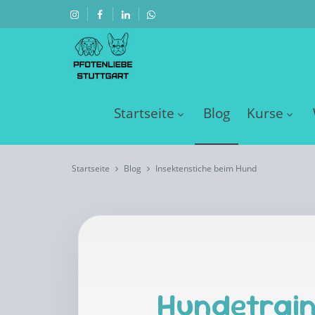
Startseite
Blog
Kurse
Startseite
Blog
Insektenstiche beim Hund
Hundetrain