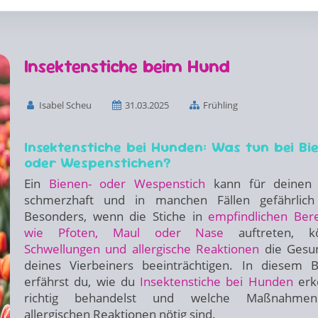
Insektenstiche beim Hund
Isabel Scheu
31.03.2025
Frühling
Insektenstiche bei Hunden: Was tun bei Bi
oder Wespenstichen?
Ein
Bienen- oder Wespenstich
kann für deinen
schmerzhaft und in manchen Fällen gefährlich 
Besonders, wenn die Stiche in
empfindlichen Ber
wie Pfoten, Maul oder Nase
auftreten, k
Schwellungen und allergische Reaktionen
die Gesu
deines Vierbeiners beeinträchtigen. In diesem B
erfährst du, wie du
Insektenstiche bei Hunden
erk
richtig behandelst und welche Maßnahme
allergischen Reaktionen nötig sind.