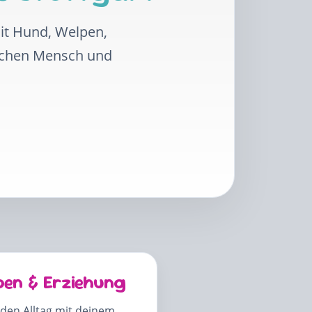
mit Hund, Welpen,
schen Mensch und
pen & Erziehung
 den Alltag mit deinem