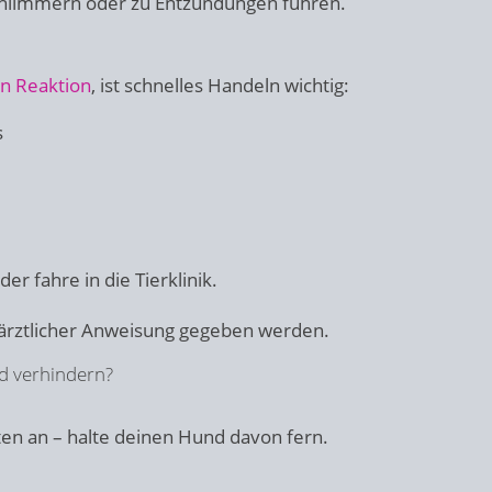
chlimmern oder zu Entzündungen führen.
en Reaktion
, ist schnelles Handeln wichtig:
s
r fahre in die Tierklinik.
rärztlicher Anweisung gegeben werden.
d verhindern?
en an – halte deinen Hund davon fern.