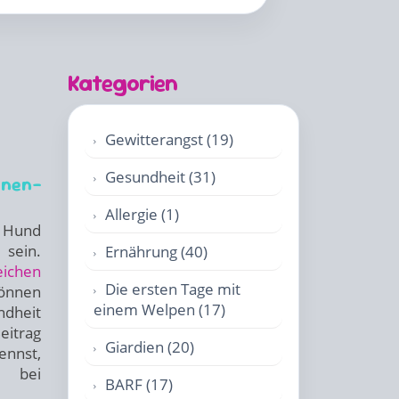
Kategorien
Gewitterangst (19)
Gesundheit (31)
enen-
Allergie (1)
 Hund
sein.
Ernährung (40)
eichen
Die ersten Tage mit
önnen
einem Welpen (17)
ndheit
eitrag
Giardien (20)
ennst,
n bei
BARF (17)