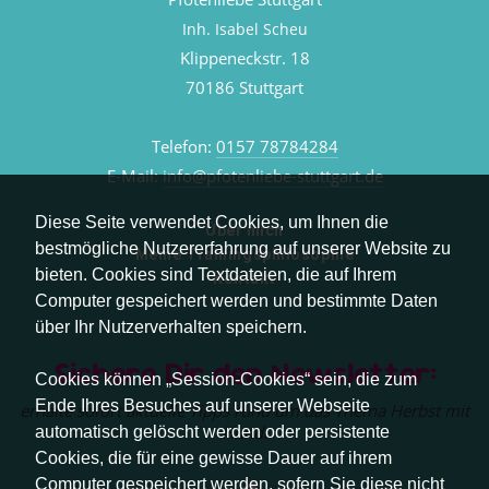
Inh. Isabel Scheu
Klippeneckstr. 18
70186 Stuttgart
Telefon:
0157 78784284
E-Mail:
info@pfotenliebe-stuttgart.de
Diese Seite verwendet Cookies, um Ihnen die
Über mich
bestmögliche Nutzererfahrung auf unserer Website zu
Meine Trainingsphilosophie
bieten. Cookies sind Textdateien, die auf Ihrem
Kontakt
Computer gespeichert werden und bestimmte Daten
über Ihr Nutzerverhalten speichern.
Sichere Dir den Newsletter:
Cookies können „Session-Cookies“ sein, die zum
Ende Ihres Besuches auf unserer Webseite
erhalte sofort aktuelle Tipps rund um das Thema Herbst mit
Hund.
automatisch gelöscht werden oder persistente
Cookies, die für eine gewisse Dauer auf ihrem
Computer gespeichert werden, sofern Sie diese nicht