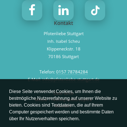
Kontakt
Pfotenliebe Stuttgart
Inh. Isabel Scheu
Klippeneckstr. 18
70186 Stuttgart
Telefon:
0157 78784284
E-Mail:
info@pfotenliebe-stuttgart.de
Diese Seite verwendet Cookies, um Ihnen die
Über mich
bestmögliche Nutzererfahrung auf unserer Website zu
Meine Trainingsphilosophie
bieten. Cookies sind Textdateien, die auf Ihrem
Kontakt
Computer gespeichert werden und bestimmte Daten
über Ihr Nutzerverhalten speichern.