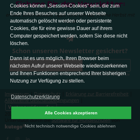
Sichere Dir den Newsletter:
Cookies können „Session-Cookies“ sein, die zum
Ende Ihres Besuches auf unserer Webseite
erhalte sofort aktuelle Tipps rund um das Thema Herbst mit
Hund.
automatisch gelöscht werden oder persistente
Cookies, die für eine gewisse Dauer auf ihrem
Computer gespeichert werden, sofern Sie diese nicht
löschen.
Schon unseren Newsletter gesichert?
Dann ist es uns möglich, Ihren Browser beim
Abonnieren
nächsten Aufruf unserer Webseite wiederzuerkennen
und Ihnen Funktionen entsprechend Ihrer bisherigen
Abmeldung jederzeit möglich. Weitere Infos zum Datenschutz erhalten Sie
hier
.
Nutzung zur Verfügung zu stellen.
Impressum
|
Datenschutz
|
Erklärung zur Barrierefreiheit
|
Datenschutzerklärung
Allgemeine Geschäftsbedingungen
|
Vertrag widerrufen
Alle Cookies akzeptieren
2026 © Pfotenliebe Stuttgart. Alle Rechte vorbehalten.
Unterstützt durch die
Software für Hundeschulen
von
®
kutego
Nicht technisch notwendige Cookies ablehnen
.