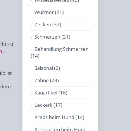
Würmer (21)
Zecken (32)
Schmerzen (21)
chtest
Behandlung Schmerzen
n
.
(14)
Saisonal (0)
b ist
Zähne (23)
t dem
Kauartikel (16)
Leckerli (17)
Krebs beim Hund (14)
Krebsarten beim Hund