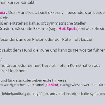
 ein kurzer Kontakt:
eiz
: Dein Hund kratzt sich exzessiv – besonders an Lende
keln.
ßen entstehen kahle, oft symmetrische Stellen.
Krusten, nässende Ekzeme (sog.
Hot Spots
) entwickeln si
esonders an den Pfoten oder der Rute – oft bis zur
z raubt dem Hund die Ruhe und kann zu Nervosität führen
?
Tierärztin oder deinen Tierarzt – oft in Kombination aus
erer Ursachen:
und Juckreizmuster geben erste Hinweise.
n winzige schwarze Krümel (
Flohkot
) nachgewiesen werden – fär
e Flohbehandlung durchgeführt, um zu sehen, ob sich die Symptom
.