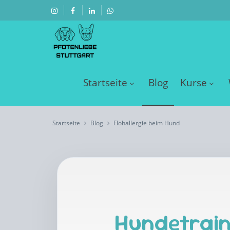
Startseite
Blog
Kurse
Startseite
Blog
Flohallergie beim Hund
Hundetrain