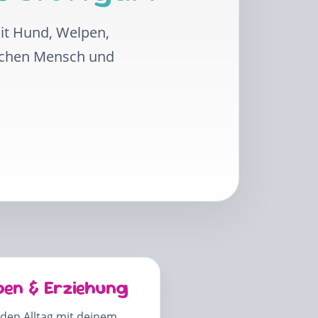
mit Hund, Welpen,
schen Mensch und
pen & Erziehung
 den Alltag mit deinem