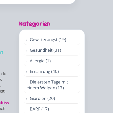
Kategorien
Gewitterangst (19)
Gesundheit (31)
ht
Allergie (1)
Ernährung (40)
t du
s
Die ersten Tage mit
)
.
einem Welpen (17)
st,
Giardien (20)
hbiss
uch
BARF (17)