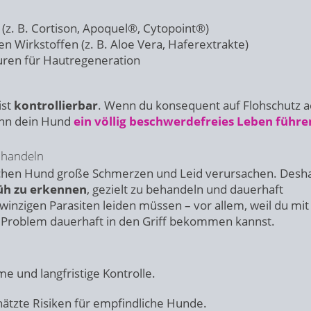
 B. Cortison, Apoquel®, Cytopoint®)
 Wirkstoffen (z. B. Aloe Vera, Haferextrakte)
uren für Hautregeneration
ist
kontrollierbar
. Wenn du konsequent auf Flohschutz a
ann dein Hund
ein völlig beschwerdefreies Leben führe
t handeln
ischen Hund große Schmerzen und Leid verursachen. Deshal
rüh zu erkennen
, gezielt zu behandeln und dauerhaft
winzigen Parasiten leiden müssen – vor allem, weil du mi
 Problem dauerhaft in den Griff bekommen kannst.
 und langfristige Kontrolle.
ätzte Risiken für empfindliche Hunde.