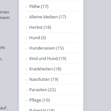
Flöhe (17)
genau
Alleine bleiben (17)
einem
Herbst (18)
Hund (3)
e
eht
Hunderassen (15)
Kind und Hund (19)
n.
Krankheiten (18)
Nassfutter (19)
Parasiten (22)
Pflege (10)
auf,
Pubertät (18)