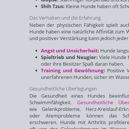
Shih Tzus:
Kleine Hunde haben oft Schw
Das Verhalten und die Erfahrung
Neben der physischen Fähigkeit spielt auch
Hunde haben eine natürliche Affinität zum 
und positiver Verstärkung kann jedoch jede
Angst und Unsicherheit
:
Hunde langsa
Spieltrieb und Neugier:
Viele Hunde 
oder ihre Besitzer Spaß daran haben.
Training und Gewöhnung
:
Positive 
unerfahrenen Hunden, sicher im Wasse
Gesundheitliche Überlegungen
Die Gesundheit eines Hundes beeinflus
Schwimmfähigkeit.
Gesundheitliche Übe
wie Gelenkprobleme, Herz-Kreislauf-Erk
oder Atemprobleme können das Sc
erschweren. Hunde mit Arthritis profitier
oft von der Gelenkschonung im Wasser,