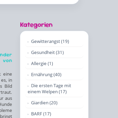
Kategorien
Gewitterangst (19)
Gesundheit (31)
ender
 von
Allergie (1)
k eine
Ernährung (40)
es, in
Die ersten Tage mit
s Bild
einem Welpen (17)
traut.
ur aus
Giardien (20)
 Hunde
bleme
BARF (17)
ringt