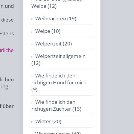
en und
Welpe (12)
Weihnachten (19)
 diese
Welpe (10)
estens
Welpenzeit (20)
rliche
Welpenzeit allgemein
(12)
Wie finde ich den
lichen
richtigen Hund für mich
rung –
(9)
Wie finde ich den
f über
richtigen Züchter (13)
Winter (20)
Wissenswertes (42)