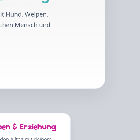
mit Hund, Welpen,
schen Mensch und
pen & Erziehung
 den Alltag mit deinem