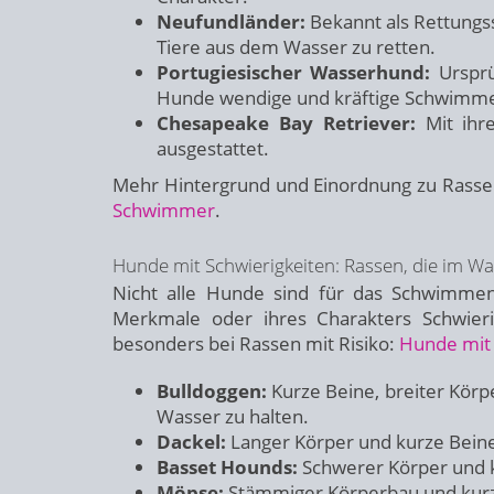
Neufundländer:
Bekannt als Rettungs
Tiere aus dem Wasser zu retten.
Portugiesischer Wasserhund:
Ursprün
Hunde wendige und kräftige Schwimme
Chesapeake Bay Retriever:
Mit ihre
ausgestattet.
Mehr Hintergrund und Einordnung zu Rassen
Schwimmer
.
Hunde mit Schwierigkeiten: Rassen, die im 
Nicht alle Hunde sind für das Schwimmen
Merkmale oder ihres Charakters Schwier
besonders bei Rassen mit Risiko:
Hunde mit 
Bulldoggen:
Kurze Beine, breiter Körp
Wasser zu halten.
Dackel:
Langer Körper und kurze Beine
Basset Hounds:
Schwerer Körper und 
Möpse:
Stämmiger Körperbau und kur