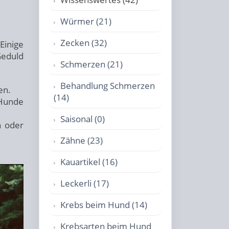
Würmer (21)
Zecken (32)
Einige
Geduld
Schmerzen (21)
Behandlung Schmerzen
en.
(14)
 Hunde
Saisonal (0)
n oder
Zähne (23)
Kauartikel (16)
Leckerli (17)
Krebs beim Hund (14)
Krebsarten beim Hund