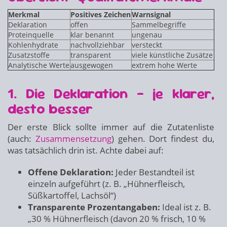
Merkmal
Positives Zeichen
Warnsignal
Deklaration
offen
Sammelbegriffe
Proteinquelle
klar benannt
ungenau
Kohlenhydrate
nachvollziehbar
versteckt
Zusatzstoffe
transparent
viele künstliche Zusätze
Analytische Werte
ausgewogen
extrem hohe Werte
1. Die Deklaration – je klarer,
desto besser
Der erste Blick sollte immer auf die Zutatenliste
(auch:
Zusammensetzung
) gehen. Dort findest du,
was tatsächlich drin ist. Achte dabei auf:
Offene Deklaration:
Jeder Bestandteil ist
einzeln aufgeführt (z. B. „Hühnerfleisch,
Süßkartoffel, Lachsöl“)
Transparente Prozentangaben:
Ideal ist z. B.
„30 % Hühnerfleisch (davon 20 % frisch, 10 %