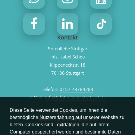
Kontakt
Pfotenliebe Stuttgart
Inh. Isabel Scheu
Klippeneckstr. 18
70186 Stuttgart
Telefon:
0157 78784284
E-Mail:
info@pfotenliebe-stuttgart.de
Diese Seite verwendet Cookies, um Ihnen die
Über mich
bestmögliche Nutzererfahrung auf unserer Website zu
Meine Trainingsphilosophie
bieten. Cookies sind Textdateien, die auf Ihrem
Kontakt
Computer gespeichert werden und bestimmte Daten