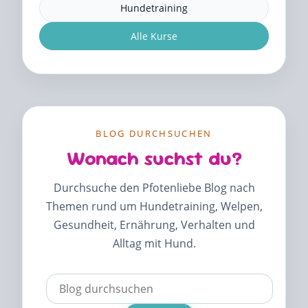
Hundetraining
Alle Kurse
BLOG DURCHSUCHEN
Wonach suchst du?
Durchsuche den Pfotenliebe Blog nach
Themen rund um Hundetraining, Welpen,
Gesundheit, Ernährung, Verhalten und
Alltag mit Hund.
Verwende
die
Pfeile
nach