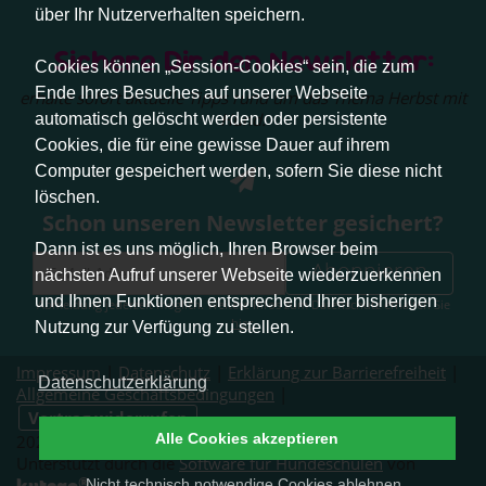
über Ihr Nutzerverhalten speichern.
Sichere Dir den Newsletter:
Cookies können „Session-Cookies“ sein, die zum
Ende Ihres Besuches auf unserer Webseite
erhalte sofort aktuelle Tipps rund um das Thema Herbst mit
Hund.
automatisch gelöscht werden oder persistente
Cookies, die für eine gewisse Dauer auf ihrem
Computer gespeichert werden, sofern Sie diese nicht
löschen.
Schon unseren Newsletter gesichert?
Dann ist es uns möglich, Ihren Browser beim
Abonnieren
nächsten Aufruf unserer Webseite wiederzuerkennen
und Ihnen Funktionen entsprechend Ihrer bisherigen
Abmeldung jederzeit möglich. Weitere Infos zum Datenschutz erhalten Sie
hier
.
Nutzung zur Verfügung zu stellen.
Impressum
|
Datenschutz
|
Erklärung zur Barrierefreiheit
|
Datenschutzerklärung
Allgemeine Geschäftsbedingungen
|
Vertrag widerrufen
Alle Cookies akzeptieren
2026 © Pfotenliebe Stuttgart. Alle Rechte vorbehalten.
Unterstützt durch die
Software für Hundeschulen
von
®
Nicht technisch notwendige Cookies ablehnen