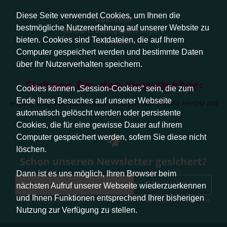
Diese Seite verwendet Cookies, um Ihnen die
Über mich
bestmögliche Nutzererfahrung auf unserer Website zu
Meine Trainingsphilosophie
bieten. Cookies sind Textdateien, die auf Ihrem
Kontakt
Computer gespeichert werden und bestimmte Daten
über Ihr Nutzerverhalten speichern.
Sichere Dir den Newsletter:
Cookies können „Session-Cookies“ sein, die zum
Ende Ihres Besuches auf unserer Webseite
erhalte sofort aktuelle Tipps rund um das Thema Herbst mit
Hund.
automatisch gelöscht werden oder persistente
Cookies, die für eine gewisse Dauer auf ihrem
Computer gespeichert werden, sofern Sie diese nicht
löschen.
Schon unseren Newsletter gesichert?
Dann ist es uns möglich, Ihren Browser beim
Abonnieren
nächsten Aufruf unserer Webseite wiederzuerkennen
und Ihnen Funktionen entsprechend Ihrer bisherigen
Abmeldung jederzeit möglich. Weitere Infos zum Datenschutz erhalten Sie
hier
.
Nutzung zur Verfügung zu stellen.