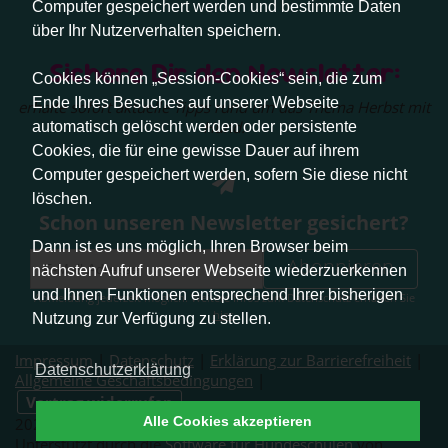
Computer gespeichert werden und bestimmte Daten
über Ihr Nutzerverhalten speichern.
Sichere Dir den Newsletter:
Cookies können „Session-Cookies“ sein, die zum
Ende Ihres Besuches auf unserer Webseite
erhalte sofort aktuelle Tipps rund um das Thema Herbst mit
Hund.
automatisch gelöscht werden oder persistente
Cookies, die für eine gewisse Dauer auf ihrem
Computer gespeichert werden, sofern Sie diese nicht
löschen.
Schon unseren Newsletter gesichert?
Dann ist es uns möglich, Ihren Browser beim
Abonnieren
nächsten Aufruf unserer Webseite wiederzuerkennen
und Ihnen Funktionen entsprechend Ihrer bisherigen
Abmeldung jederzeit möglich. Weitere Infos zum Datenschutz erhalten Sie
hier
.
Nutzung zur Verfügung zu stellen.
Impressum
|
Datenschutz
|
Erklärung zur Barrierefreiheit
|
Datenschutzerklärung
Allgemeine Geschäftsbedingungen
|
Vertrag widerrufen
Alle Cookies akzeptieren
2026 © Pfotenliebe Stuttgart. Alle Rechte vorbehalten.
Unterstützt durch die
Software für Hundeschulen
von