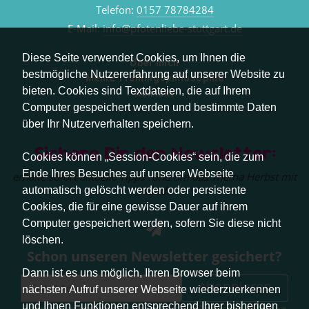
Telefon:
0157 78784284
E-Mail:
info@pfotenliebe-stuttgart.de
Diese Seite verwendet Cookies, um Ihnen die
Über mich
bestmögliche Nutzererfahrung auf unserer Website zu
Meine Trainingsphilosophie
bieten. Cookies sind Textdateien, die auf Ihrem
Kontakt
Computer gespeichert werden und bestimmte Daten
über Ihr Nutzerverhalten speichern.
Sichere Dir den Newsletter:
Cookies können „Session-Cookies“ sein, die zum
Ende Ihres Besuches auf unserer Webseite
erhalte sofort aktuelle Tipps rund um das Thema Herbst mit
Hund.
automatisch gelöscht werden oder persistente
Cookies, die für eine gewisse Dauer auf ihrem
Computer gespeichert werden, sofern Sie diese nicht
löschen.
Schon unseren Newsletter gesichert?
Dann ist es uns möglich, Ihren Browser beim
Abonnieren
nächsten Aufruf unserer Webseite wiederzuerkennen
und Ihnen Funktionen entsprechend Ihrer bisherigen
Abmeldung jederzeit möglich. Weitere Infos zum Datenschutz erhalten Sie