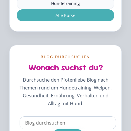
Hundetraining
Alle Kurse
BLOG DURCHSUCHEN
Wonach suchst du?
Durchsuche den Pfotenliebe Blog nach
Themen rund um Hundetraining, Welpen,
Gesundheit, Ernährung, Verhalten und
Alltag mit Hund.
Verwende
die
Pfeile
nach