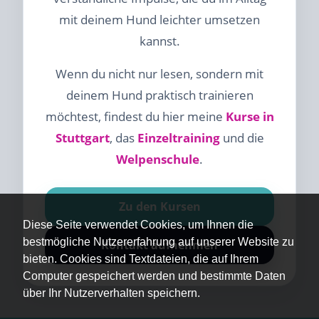
mit deinem Hund leichter umsetzen
kannst.
Wenn du nicht nur lesen, sondern mit
deinem Hund praktisch trainieren
möchtest, findest du hier meine
Kurse in
Stuttgart
, das
Einzeltraining
und die
Welpenschule
.
Zu den Kursen
Diese Seite verwendet Cookies, um Ihnen die
bestmögliche Nutzererfahrung auf unserer Website zu
Kontakt aufnehmen
bieten. Cookies sind Textdateien, die auf Ihrem
Computer gespeichert werden und bestimmte Daten
über Ihr Nutzerverhalten speichern.